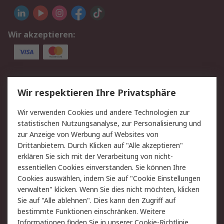
Wir akzeptieren:
Service
Wir respektieren Ihre Privatsphäre
Value Added Services
Lieferlösungen
Wir verwenden Cookies und andere Technologien zur
Rücksendung/Entsorgung
Kontakt
statistischen Nutzungsanalyse, zur Personalisierung und
Hilfe
zur Anzeige von Werbung auf Websites von
Drittanbietern. Durch Klicken auf "Alle akzeptieren"
Rechtliches
erklären Sie sich mit der Verarbeitung von nicht-
essentiellen Cookies einverstanden. Sie können Ihre
RS Verkaufs- und
Datenschutz
Cookies auswählen, indem Sie auf "Cookie Einstellungen
Lieferbedingungen
verwalten" klicken. Wenn Sie dies nicht möchten, klicken
Cookie-Richtlinie
Zahlungsbedingungen
Sie auf "Alle ablehnen". Dies kann den Zugriff auf
Impressum
Webseite Konditionen
bestimmte Funktionen einschränken. Weitere
Informationen finden Sie in unserer
Cookie-Richtlinie
.