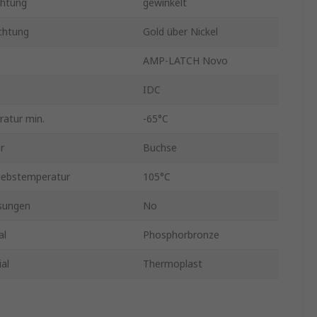
chtung
gewinkelt
chtung
Gold über Nickel
AMP-LATCH Novo
IDC
atur min.
-65°C
r
Buchse
iebstemperatur
105°C
sungen
No
al
Phosphorbronze
al
Thermoplast