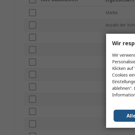
Marke
Anzahl der Kon
Produkt Typ
Wir resp
Anzahl der Rei
Wir verwend
Personalisi
Stromstärke
Klicken auf 
Rastermaß
Cookies ein
Einstellung
Steckverbinder
ablehnen". 
Information
Ummantelt/Ni
Spannung
All
Montageart