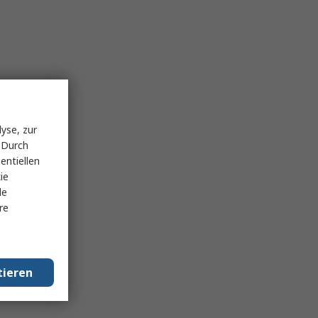
yse, zur
 Durch
entiellen
ie
le
re
tieren