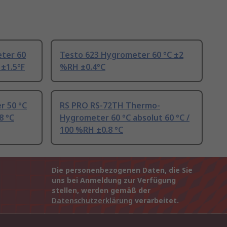
ter 60
Testo 623 Hygrometer 60 °C ±2
 ±1.5°F
%RH ±0.4°C
r 50 °C
RS PRO RS-72TH Thermo-
8 °C
Hygrometer 60 °C absolut 60 °C /
100 %RH ±0.8 °C
Die personenbezogenen Daten, die Sie
uns bei Anmeldung zur Verfügung
stellen, werden gemäß der
Datenschutzerklärung
verarbeitet.