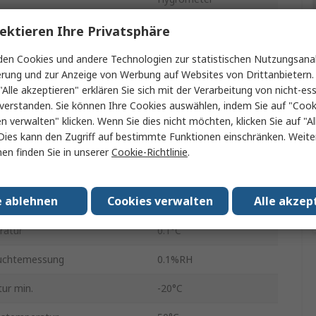
raturmessung
60°C
ektieren Ihre Privatsphäre
Digitalhygrometer
en Cookies und andere Technologien zur statistischen Nutzungsanal
erung und zur Anzeige von Werbung auf Websites von Drittanbietern.
 Temperaturmessung
±0.8°C
"Alle akzeptieren" erklären Sie sich mit der Verarbeitung von nicht-ess
verstanden. Sie können Ihre Cookies auswählen, indem Sie auf "Cook
smessung max.
100%RH
en verwalten" klicken. Wenn Sie dies nicht möchten, klicken Sie auf "Al
Dies kann den Zugriff auf bestimmte Funktionen einschränken. Weite
605i
en finden Sie in unserer
Cookie-Richtlinie
.
Luftfeuchtemessung
±5 %RH
e ablehnen
Cookies verwalten
Alle akzep
g
Ja
ratur
0.1°C
euchtemessung
0.1%RH
ur min.
-20°C