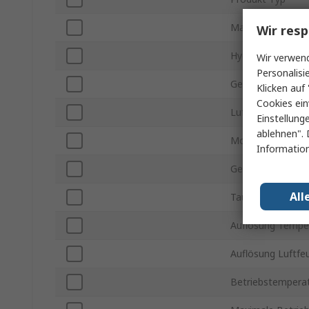
Maximale Tempe
Wir resp
Hygrometertyp
Wir verwend
Personalisi
Genauigkeit der
Klicken auf 
Cookies ein
Luftfeuchtigkeit
Einstellung
ablehnen". 
Modellnummer
Information
Genauigkeit der 
All
Taupunktmessun
Auflösung Tempe
Auflösung Luftf
Betriebstemperat