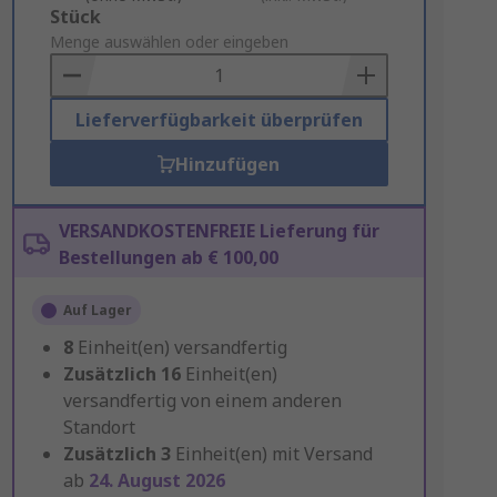
Add
Stück
to
Menge auswählen oder eingeben
Basket
Lieferverfügbarkeit überprüfen
Hinzufügen
VERSANDKOSTENFREIE Lieferung für
Bestellungen ab € 100,00
Auf Lager
8
Einheit(en) versandfertig
Zusätzlich
16
Einheit(en)
versandfertig von einem anderen
Standort
Zusätzlich
3
Einheit(en) mit Versand
ab
24. August 2026