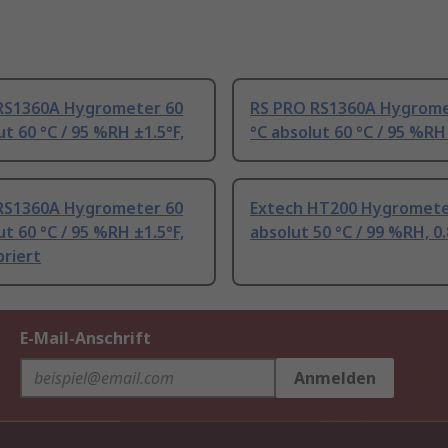
RS1360A Hygrometer 60
RS PRO RS1360A Hygrome
ut 60 °C / 95 %RH ±1.5°F,
°C absolut 60 °C / 95 %RH
RS1360A Hygrometer 60
Extech HT200 Hygromete
ut 60 °C / 95 %RH ±1.5°F,
absolut 50 °C / 99 %RH, 0.
briert
E-Mail-Anschrift
Anmelden