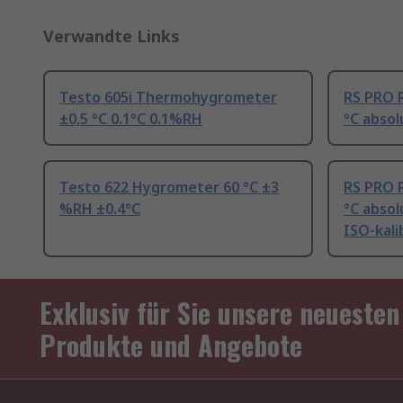
Verwandte Links
Testo 605i Thermohygrometer
RS PRO 
±0,5 °C 0.1°C 0.1%RH
°C absol
Testo 622 Hygrometer 60 °C ±3
RS PRO 
%RH ±0.4°C
°C absol
ISO-kali
Exklusiv für Sie unsere neuesten
Produkte und Angebote