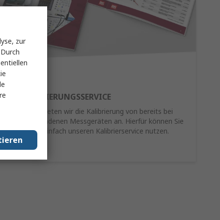
yse, zur
 Durch
entiellen
ie
le
re
RE-KALIBRIERUNGSSERVICE
Als Service bieten wir die Kalibrierung von bereits bei
Ihnen vorhandenen Messgeräten an. Hierfür können Sie
schnell und einfach unseren Kalibrierservice nutzen.
tieren
Mehr Infos