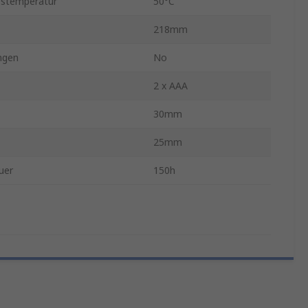
bstemperatur
50°C
218mm
ngen
No
2 x AAA
30mm
25mm
uer
150h