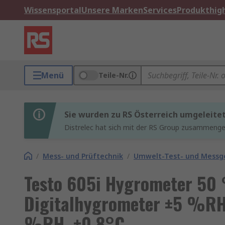
Wissensportal
Unsere Marken
Services
Produkthigh
Menü
Teile-Nr.
Sie wurden zu RS Österreich umgeleite
Distrelec hat sich mit der RS Group zusammenges
/
Mess- und Prüftechnik
/
Umwelt-Test- und Messg
Testo 605i Hygrometer 50 
Digitalhygrometer ±5 %RH,
%RH, ±0.8°C