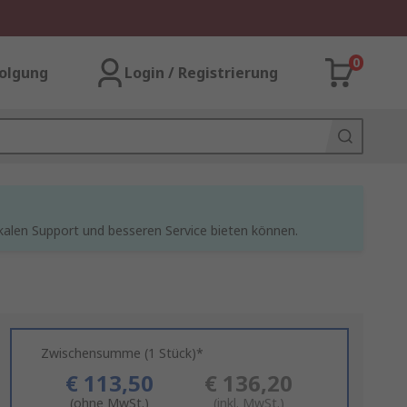
0
olgung
Login / Registrierung
kalen Support und besseren Service bieten können.
Zwischensumme (1 Stück)*
€ 113,50
€ 136,20
(ohne MwSt.)
(inkl. MwSt.)