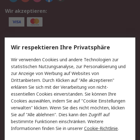
Wir akzeptieren:
Service
Wir respektieren Ihre Privatsphäre
Value Added Services
Lieferlösungen
Wir verwenden Cookies und andere Technologien zur
Rücksendung/Entsorgung
Kontakt
statistischen Nutzungsanalyse, zur Personalisierung und
Hilfe
zur Anzeige von Werbung auf Websites von
Drittanbietern. Durch Klicken auf "Alle akzeptieren"
Rechtliches
erklären Sie sich mit der Verarbeitung von nicht-
essentiellen Cookies einverstanden. Sie können Ihre
RS Verkaufs- und
Datenschutz
Cookies auswählen, indem Sie auf "Cookie Einstellungen
Lieferbedingungen
verwalten" klicken. Wenn Sie dies nicht möchten, klicken
Cookie-Richtlinie
Zahlungsbedingungen
Sie auf "Alle ablehnen". Dies kann den Zugriff auf
Impressum
Webseite Konditionen
bestimmte Funktionen einschränken. Weitere
Informationen finden Sie in unserer
Cookie-Richtlinie
.
Über RS