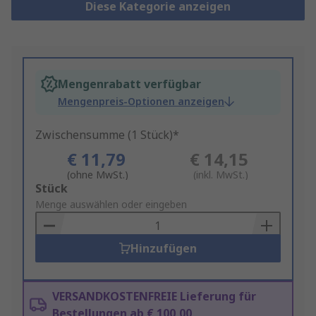
Diese Kategorie anzeigen
Mengenrabatt verfügbar
Mengenpreis-Optionen anzeigen
Zwischensumme (1 Stück)*
€ 11,79
€ 14,15
(ohne MwSt.)
(inkl. MwSt.)
Add
Stück
to
Menge auswählen oder eingeben
Basket
Hinzufügen
VERSANDKOSTENFREIE Lieferung für
Bestellungen ab € 100,00