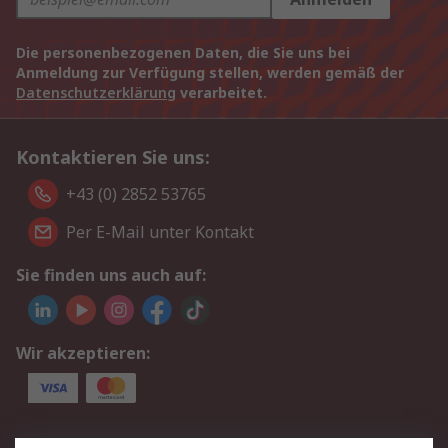
Die personenbezogenen Daten, die Sie uns bei
Anmeldung zur Verfügung stellen, werden gemäß der
Datenschutzerklärung
verarbeitet.
Kontaktieren Sie uns:
+43 (0) 2852 53765
Per E-Mail unter Kontakt
Sie finden uns auch auf:
Wir akzeptieren:
Service