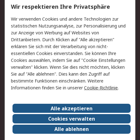
Wir respektieren Ihre Privatsphäre
Value Added Services
Lieferlösungen
Wir verwenden Cookies und andere Technologien zur
Rücksendung/Entsorgung
Kontakt
statistischen Nutzungsanalyse, zur Personalisierung und
Hilfe
zur Anzeige von Werbung auf Websites von
Drittanbietern. Durch Klicken auf "Alle akzeptieren"
Rechtliches
erklären Sie sich mit der Verarbeitung von nicht-
essentiellen Cookies einverstanden. Sie können Ihre
RS Verkaufs- und
Datenschutz
Cookies auswählen, indem Sie auf "Cookie Einstellungen
Lieferbedingungen
verwalten" klicken. Wenn Sie dies nicht möchten, klicken
Cookie-Richtlinie
Zahlungsbedingungen
Sie auf "Alle ablehnen". Dies kann den Zugriff auf
Impressum
Webseite Konditionen
bestimmte Funktionen einschränken. Weitere
Informationen finden Sie in unserer
Cookie-Richtlinie
.
Über RS
Alle akzeptieren
Unternehmen
RS weltweit
Karriere bei RS
Nachhaltigkeit
Cookies verwalten
Qualität/Zertifikate
Presse-Center
Alle ablehnen
Event-Center