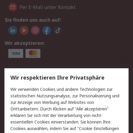
Per E-Mail unter Kontakt
Sie finden uns auch auf:
Wir akzeptieren:
Service
Wir respektieren Ihre Privatsphäre
Value Added Services
Lieferlösungen
Wir verwenden Cookies und andere Technologien zur
Rücksendung/Entsorgung
Kontakt
statistischen Nutzungsanalyse, zur Personalisierung und
Hilfe
zur Anzeige von Werbung auf Websites von
Drittanbietern. Durch Klicken auf "Alle akzeptieren"
Rechtliches
erklären Sie sich mit der Verarbeitung von nicht-
essentiellen Cookies einverstanden. Sie können Ihre
RS Verkaufs- und
Datenschutz
Cookies auswählen, indem Sie auf "Cookie Einstellungen
Lieferbedingungen