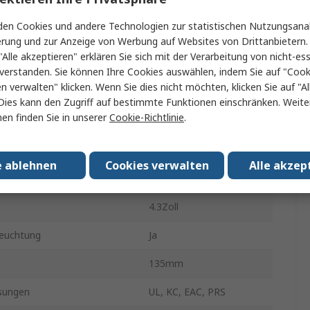
762
en Cookies und andere Technologien zur statistischen Nutzungsanal
Touch Screen Typ
erung und zur Anzeige von Werbung auf Websites von Drittanbietern.
"Alle akzeptieren" erklären Sie sich mit der Verarbeitung von nicht-ess
ng
480 x 272 pixel
verstanden. Sie können Ihre Cookies auswählen, indem Sie auf "Cook
en verwalten" klicken. Wenn Sie dies nicht möchten, klicken Sie auf "Al
USB
Dies kann den Zugriff auf bestimmte Funktionen einschränken. Weite
en finden Sie in unserer
Cookie-Richtlinie
.
er Hauptplatine
1024MB
atur min.
0°C
e ablehnen
Cookies verwalten
Alle akzep
iebstemperatur
55°C
4.3Zoll
leuchtung
Ja
135mm
sungen
UL, KC, EAC, PRS