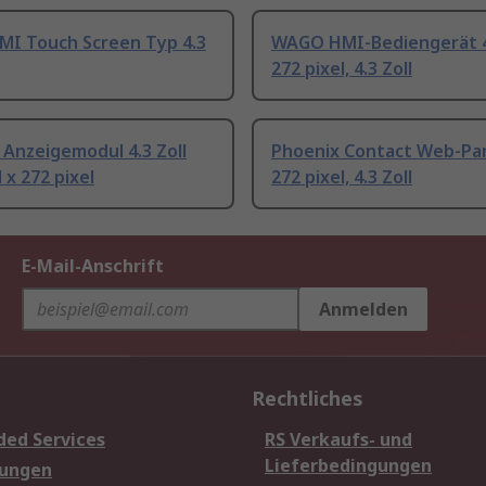
I Touch Screen Typ 4.3
WAGO HMI-Bediengerät 4
272 pixel, 4.3 Zoll
Anzeigemodul 4.3 Zoll
Phoenix Contact Web-Pan
 x 272 pixel
272 pixel, 4.3 Zoll
E-Mail-Anschrift
Anmelden
Rechtliches
ded Services
RS Verkaufs- und
Lieferbedingungen
sungen