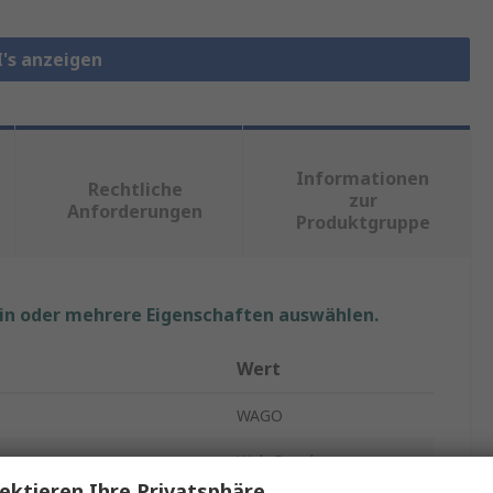
I's anzeigen
Informationen
Rechtliche
zur
Anforderungen
Produktgruppe
ein oder mehrere Eigenschaften auswählen.
Wert
WAGO
Web-Panel
ektieren Ihre Privatsphäre