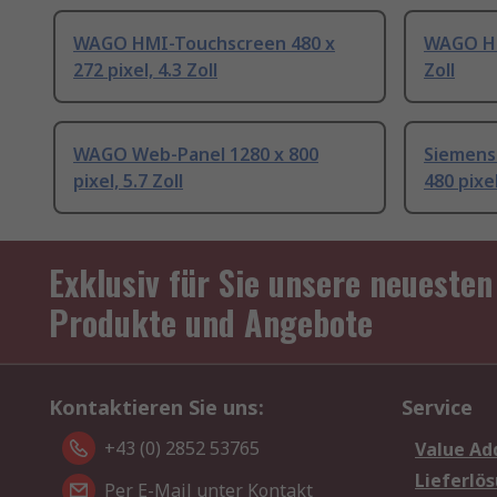
WAGO HMI-Touchscreen 480 x
WAGO HM
272 pixel, 4.3 Zoll
Zoll
WAGO Web-Panel 1280 x 800
Siemens 
pixel, 5.7 Zoll
480 pixel
Exklusiv für Sie unsere neuesten
Produkte und Angebote
Kontaktieren Sie uns:
Service
+43 (0) 2852 53765
Value Ad
Lieferlö
Per E-Mail unter Kontakt