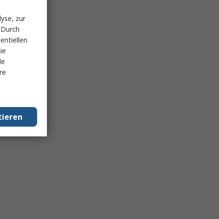
yse, zur
 Durch
entiellen
ie
le
re
tieren