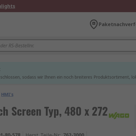
lights
Paketnachverf
t
chlossen, sodass wir Ihnen ein noch breiteres Produktsortiment, lo
HMI's
ch Screen Typ, 480 x 272
1-80-578
Herst. Teile-Nr.
:
762-3000