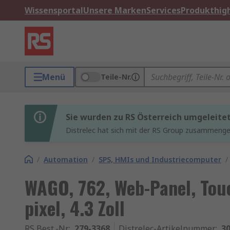
Wissensportal
Unsere Marken
Services
Produkthigh
Menü
Teile-Nr.
Sie wurden zu RS Österreich umgeleite
Distrelec hat sich mit der RS Group zusammenges
/
Automation
/
SPS, HMIs und Industriecomputer
/
WAGO, 762, Web-Panel, Tou
pixel, 4.3 Zoll
RS Best.-Nr.
:
279-3368
Distrelec-Artikelnummer
:
30