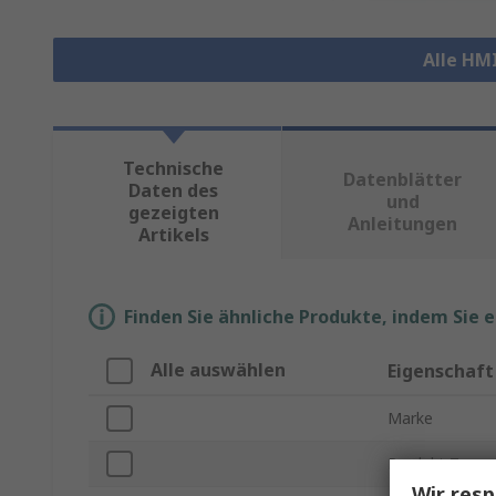
Alle HM
Technische
Datenblätter
Daten des
und
gezeigten
Anleitungen
Artikels
Finden Sie ähnliche Produkte, indem Sie 
Alle auswählen
Eigenschaft
Marke
Produkt Typ
Wir resp