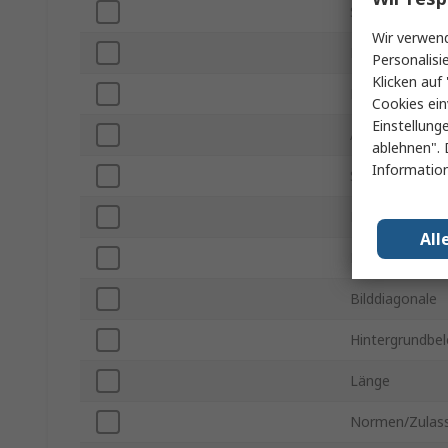
Serie
Wir verwend
Displaytyp
Personalisi
Klicken auf 
Displayauflösu
Cookies ein
Einstellung
Anschlusstyp
ablehnen". 
Information
Speicher auf d
Betriebstemper
All
Maximale Betr
Bilddiagonale
Hintergrundbe
Länge
Normen/Zulas