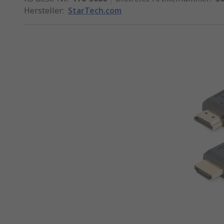
Hersteller
:
StarTech.com