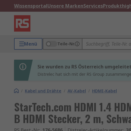
Wissensportal
Unsere Marken
Services
Produkthigh
Menü
Teile-Nr.
Sie wurden zu RS Österreich umgeleite
Distrelec hat sich mit der RS Group zusammenges
/
Kabel und Drähte
/
AV-Kabel
/
HDMI-Kabel
StarTech.com HDMI 1.4 HDM
B HDMI Stecker, 2 m, Schw
RS Best.-Nr.
:
176-5686
Distrelec-Artikelnummer
:
30