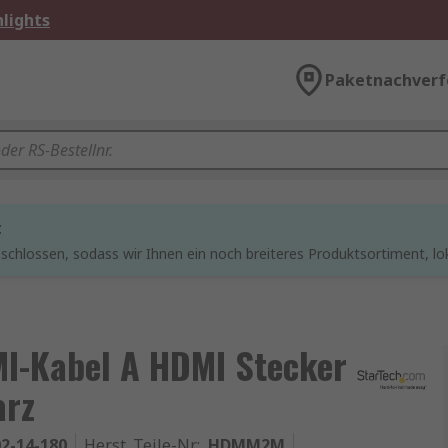
lights
Paketnachverf
t
chlossen, sodass wir Ihnen ein noch breiteres Produktsortiment, lo
I-Kabel A HDMI Stecker
arz
2-14-180
Herst. Teile-Nr.
:
HDMM2M