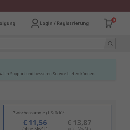
0
olgung
Login / Registrierung
kalen Support und besseren Service bieten können.
Zwischensumme (1 Stück)*
€ 11,56
€ 13,87
(ohne MwSt.)
(inkl. MwSt.)