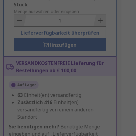
Add
Stück
to
Menge auswählen oder eingeben
Basket
Lieferverfügbarkeit überprüfen
Hinzufügen
VERSANDKOSTENFREIE Lieferung für
Bestellungen ab € 100,00
Auf Lager
63
Einheit(en) versandfertig
Zusätzlich
416
Einheit(en)
versandfertig von einem anderen
Standort
Sie benötigen mehr?
Benötigte Menge
eingeben und auf „Lieferverfügbarkeit