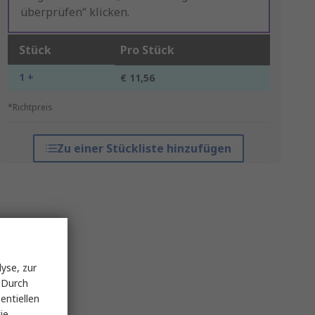
überprüfen“ klicken.
Stück
Pro Stück
1 +
€ 11,56
*Richtpreis
Zu einer Stückliste hinzufügen
yse, zur
 Durch
entiellen
ie