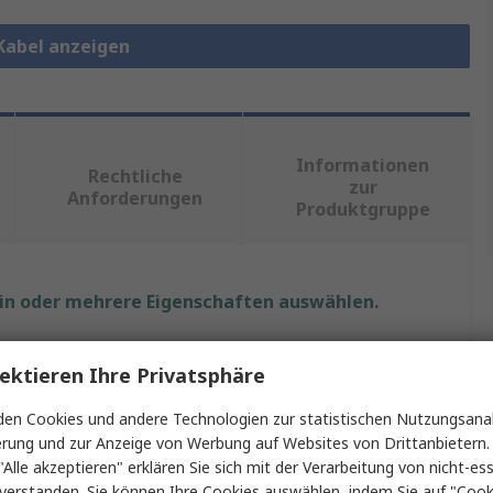
Kabel anzeigen
Informationen
Rechtliche
zur
Anforderungen
Produktgruppe
ein oder mehrere Eigenschaften auswählen.
aft
Wert
ektieren Ihre Privatsphäre
StarTech.com
en Cookies und andere Technologien zur statistischen Nutzungsanal
erung und zur Anzeige von Werbung auf Websites von Drittanbietern.
yp
HDMI-Kabel
"Alle akzeptieren" erklären Sie sich mit der Verarbeitung von nicht-ess
verstanden. Sie können Ihre Cookies auswählen, indem Sie auf "Cook
2m