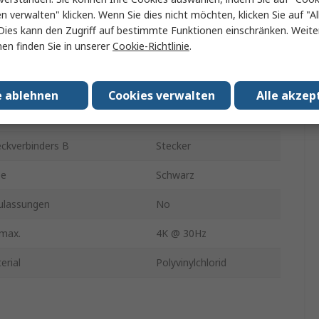
en verwalten" klicken. Wenn Sie dies nicht möchten, klicken Sie auf "Al
yp A
HDMI
Dies kann den Zugriff auf bestimmte Funktionen einschränken. Weite
en finden Sie in unserer
Cookie-Richtlinie
.
yp B
HDMI
ion
HDMI 1.4
e ablehnen
Cookies verwalten
Alle akzep
ckverbinders A
Stecker
ckverbinders B
Stecker
be
Schwarz
lassungen
No
 max.
4K @ 30Hz
erial
Polyvinylchlorid