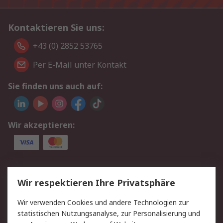
Kontaktieren Sie uns:
+43 (0) 2852 53765
Per E-Mail unter Kontakt
Sie finden uns auch auf:
Wir akzeptieren:
Service
Wir respektieren Ihre Privatsphäre
Value Added Services
Lieferlösungen
Wir verwenden Cookies und andere Technologien zur
Rücksendung/Entsorgung
Kontakt
statistischen Nutzungsanalyse, zur Personalisierung und
Hilfe