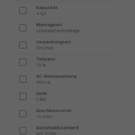
Kapazität
4.7μF
Montageart
Leiterplattenmontage
Verpackungsart
Einschub
Toleranz
10 %
AC-Nennspannung
400V ac
Serie
C4AF
Anschlussraster
10.2mm
Automobilstandard
AEC-Q200