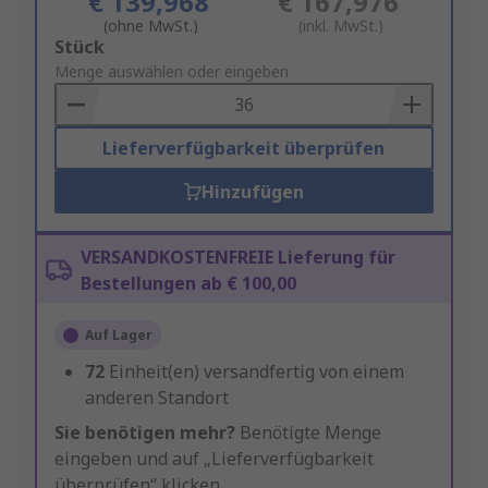
€ 139,968
€ 167,976
(ohne MwSt.)
(inkl. MwSt.)
Add
Stück
to
Menge auswählen oder eingeben
Basket
Lieferverfügbarkeit überprüfen
Hinzufügen
VERSANDKOSTENFREIE Lieferung für
Bestellungen ab € 100,00
Auf Lager
72
Einheit(en) versandfertig von einem
anderen Standort
Sie benötigen mehr?
Benötigte Menge
eingeben und auf „Lieferverfügbarkeit
überprüfen“ klicken.