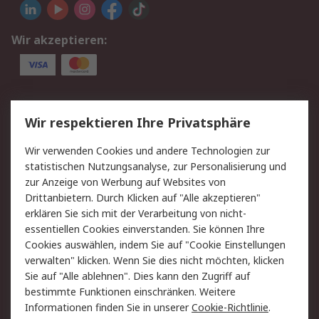
Wir akzeptieren:
Service
Wir respektieren Ihre Privatsphäre
Value Added Services
Lieferlösungen
Wir verwenden Cookies und andere Technologien zur
Rücksendung/Entsorgung
Kontakt
statistischen Nutzungsanalyse, zur Personalisierung und
Hilfe
zur Anzeige von Werbung auf Websites von
Drittanbietern. Durch Klicken auf "Alle akzeptieren"
Rechtliches
erklären Sie sich mit der Verarbeitung von nicht-
essentiellen Cookies einverstanden. Sie können Ihre
RS Verkaufs- und
Datenschutz
Cookies auswählen, indem Sie auf "Cookie Einstellungen
Lieferbedingungen
verwalten" klicken. Wenn Sie dies nicht möchten, klicken
Cookie-Richtlinie
Zahlungsbedingungen
Sie auf "Alle ablehnen". Dies kann den Zugriff auf
Impressum
Webseite Konditionen
bestimmte Funktionen einschränken. Weitere
Informationen finden Sie in unserer
Cookie-Richtlinie
.