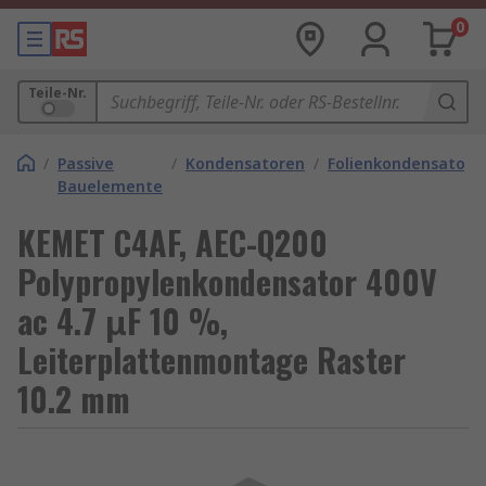
0
Teile-Nr.
/
Passive
/
Kondensatoren
/
Folienkondensatore
Bauelemente
KEMET C4AF, AEC-Q200
Polypropylenkondensator 400V
ac 4.7 μF 10 %,
Leiterplattenmontage Raster
10.2 mm