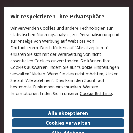
Service
Wir respektieren Ihre Privatsphäre
Value Added Services
Lieferlösungen
Wir verwenden Cookies und andere Technologien zur
Rücksendung/Entsorgung
Kontakt
statistischen Nutzungsanalyse, zur Personalisierung und
Hilfe
zur Anzeige von Werbung auf Websites von
Drittanbietern. Durch Klicken auf "Alle akzeptieren"
Rechtliches
erklären Sie sich mit der Verarbeitung von nicht-
essentiellen Cookies einverstanden. Sie können Ihre
RS Verkaufs- und
Datenschutz
Cookies auswählen, indem Sie auf "Cookie Einstellungen
Lieferbedingungen
verwalten" klicken. Wenn Sie dies nicht möchten, klicken
Cookie-Richtlinie
Zahlungsbedingungen
Sie auf "Alle ablehnen". Dies kann den Zugriff auf
Impressum
Webseite Konditionen
bestimmte Funktionen einschränken. Weitere
Informationen finden Sie in unserer
Cookie-Richtlinie
.
Über RS
Alle akzeptieren
Unternehmen
RS weltweit
Karriere bei RS
Nachhaltigkeit
Cookies verwalten
Qualität/Zertifikate
Presse-Center
Alle ablehnen