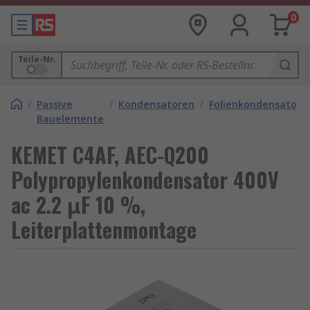
0
Teile-Nr.
/
Passive
/
Kondensatoren
/
Folienkondensatore
Bauelemente
KEMET C4AF, AEC-Q200
Polypropylenkondensator 400V
ac 2.2 μF 10 %,
Leiterplattenmontage