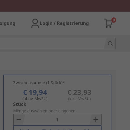
0
olgung
Login / Registrierung
Zwischensumme (1 Stück)*
€ 19,94
€ 23,93
(ohne MwSt.)
(inkl. MwSt.)
Add
Stück
to
Menge auswählen oder eingeben
Basket