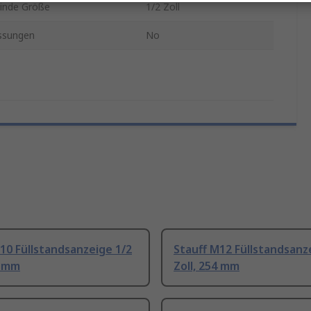
inde Größe
1/2 Zoll
ssungen
No
10 Füllstandsanzeige 1/2
Stauff M12 Füllstandsanz
7 mm
Zoll, 254 mm