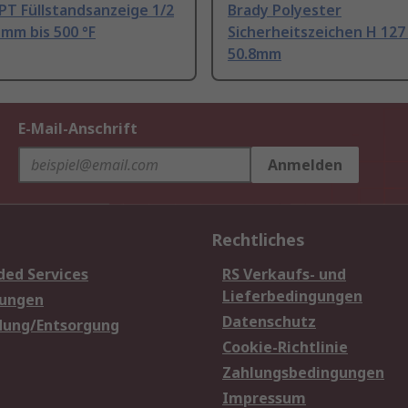
PT Füllstandsanzeige 1/2
Brady Polyester
6 mm bis 500 °F
Sicherheitszeichen H 12
50.8mm
E-Mail-Anschrift
Anmelden
Rechtliches
ded Services
RS Verkaufs- und
Lieferbedingungen
sungen
Datenschutz
dung/Entsorgung
Cookie-Richtlinie
Zahlungsbedingungen
Impressum