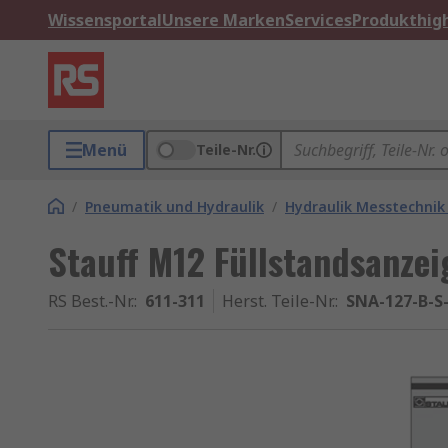
Wissensportal
Unsere Marken
Services
Produkthigh
Menü
Teile-Nr.
/
Pneumatik und Hydraulik
/
Hydraulik Messtechnik
Stauff M12 Füllstandsanzei
RS Best.-Nr.
:
611-311
Herst. Teile-Nr.
:
SNA-127-B-S-