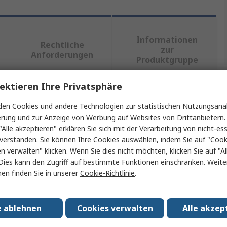
Informationen
Rechtliche
zur
Anforderungen
Produktgruppe
ektieren Ihre Privatsphäre
ein oder mehrere Eigenschaften auswählen.
en Cookies und andere Technologien zur statistischen Nutzungsanal
erung und zur Anzeige von Werbung auf Websites von Drittanbietern.
t
Wert
"Alle akzeptieren" erklären Sie sich mit der Verarbeitung von nicht-ess
verstanden. Sie können Ihre Cookies auswählen, indem Sie auf "Cook
Stauff
en verwalten" klicken. Wenn Sie dies nicht möchten, klicken Sie auf "Al
Dies kann den Zugriff auf bestimmte Funktionen einschränken. Weite
Füllstandsanzeige
en finden Sie in unserer
Cookie-Richtlinie
.
Gewindestandard
M12
e ablehnen
Cookies verwalten
Alle akzep
127mm