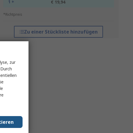
1 +
€ 19,94
*Richtpreis
Zu einer Stückliste hinzufügen
yse, zur
 Durch
entiellen
ie
le
re
tieren