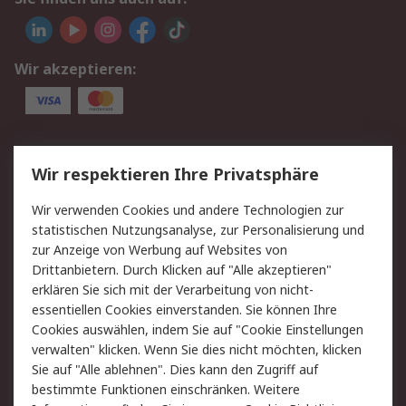
Wir akzeptieren:
Service
Wir respektieren Ihre Privatsphäre
Value Added Services
Lieferlösungen
Wir verwenden Cookies und andere Technologien zur
Rücksendung/Entsorgung
Kontakt
statistischen Nutzungsanalyse, zur Personalisierung und
Hilfe
zur Anzeige von Werbung auf Websites von
Drittanbietern. Durch Klicken auf "Alle akzeptieren"
Rechtliches
erklären Sie sich mit der Verarbeitung von nicht-
essentiellen Cookies einverstanden. Sie können Ihre
RS Verkaufs- und
Datenschutz
Cookies auswählen, indem Sie auf "Cookie Einstellungen
Lieferbedingungen
verwalten" klicken. Wenn Sie dies nicht möchten, klicken
Cookie-Richtlinie
Zahlungsbedingungen
Sie auf "Alle ablehnen". Dies kann den Zugriff auf
Impressum
Webseite Konditionen
bestimmte Funktionen einschränken. Weitere