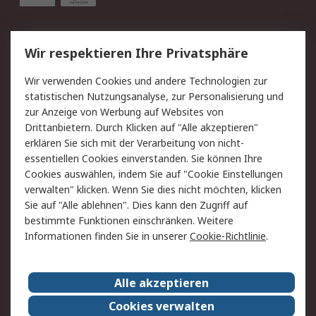
Service
Wir respektieren Ihre Privatsphäre
Value Added Services
Lieferlösungen
Wir verwenden Cookies und andere Technologien zur
Rücksendung/Entsorgung
Kontakt
statistischen Nutzungsanalyse, zur Personalisierung und
Hilfe
zur Anzeige von Werbung auf Websites von
Drittanbietern. Durch Klicken auf "Alle akzeptieren"
Rechtliches
erklären Sie sich mit der Verarbeitung von nicht-
essentiellen Cookies einverstanden. Sie können Ihre
RS Verkaufs- und
Datenschutz
Cookies auswählen, indem Sie auf "Cookie Einstellungen
Lieferbedingungen
verwalten" klicken. Wenn Sie dies nicht möchten, klicken
Cookie-Richtlinie
Zahlungsbedingungen
Sie auf "Alle ablehnen". Dies kann den Zugriff auf
Impressum
Webseite Konditionen
bestimmte Funktionen einschränken. Weitere
Informationen finden Sie in unserer
Cookie-Richtlinie
.
Über RS
Alle akzeptieren
Unternehmen
RS weltweit
Karriere bei RS
Nachhaltigkeit
Cookies verwalten