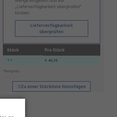
Menge eingeben und auf
„Lieferverfügbarkeit überprüfen“
klicken.
Lieferverfügbarkeit
überprüfen
Stück
Pro Stück
1 +
€ 46,36
*Richtpreis
Zu einer Stückliste hinzufügen