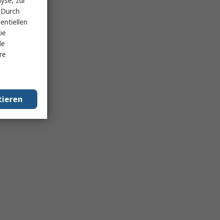
yse, zur
 Durch
entiellen
ie
le
re
tieren