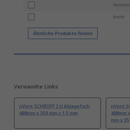
Normen/
Breite
Ähnliche Produkte finden
Verwandte Links
nVent SCHROFF 2 U Ablagefach
nVent S
488mm x 350 mm x 1.5 mm
488mm x
mm x 3