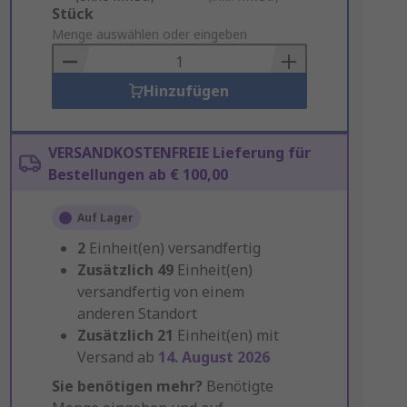
Add
Stück
to
Menge auswählen oder eingeben
Basket
Hinzufügen
VERSANDKOSTENFREIE Lieferung für
Bestellungen ab € 100,00
Auf Lager
2
Einheit(en) versandfertig
Zusätzlich
49
Einheit(en)
versandfertig von einem
anderen Standort
Zusätzlich
21
Einheit(en) mit
Versand ab
14. August 2026
Sie benötigen mehr?
Benötigte