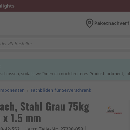
lights
Paketnachverf
t
chlossen, sodass wir Ihnen ein noch breiteres Produktsortiment, lo
omponenten
/
Fachböden für Serverschrank
ach, Stahl Grau 75kg
 x 1.5 mm
0-42-552
Herst. Teile-Nr.
:
27230-053