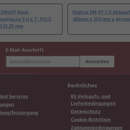
CHROFF Rack-
Digitus DN-97 1 U Ablage
gehäuse 3 U x T: 315.5
483mm x 250 mm x 44 mm
 133.35 mm
E-Mail-Anschrift
Anmelden
Rechtliches
ded Services
RS Verkaufs- und
Lieferbedingungen
sungen
Datenschutz
dung/Entsorgung
Cookie-Richtlinie
Zahlungsbedingungen