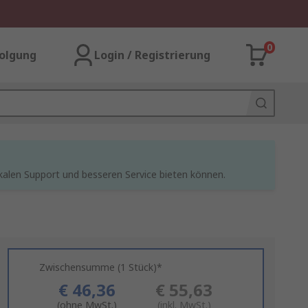
0
olgung
Login / Registrierung
kalen Support und besseren Service bieten können.
Zwischensumme (1 Stück)*
€ 46,36
€ 55,63
(ohne MwSt.)
(inkl. MwSt.)