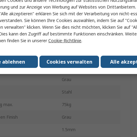
en Cookies und andere Technologien zur statistischen Nutzungsanal
nVent SCHROFF
erung und zur Anzeige von Werbung auf Websites von Drittanbietern.
"Alle akzeptieren" erklären Sie sich mit der Verarbeitung von nicht-ess
Feste Ablage
verstanden. Sie können Ihre Cookies auswählen, indem Sie auf "Cook
en verwalten" klicken. Wenn Sie dies nicht möchten, klicken Sie auf "Al
Typ
Ablagefach
Dies kann den Zugriff auf bestimmte Funktionen einschränken. Weite
en finden Sie in unserer
Cookie-Richtlinie
.
heit
1U
650mm
e ablehnen
Cookies verwalten
Alle akzep
Ja
Grau
Stahl
g max.
75kg
en Finish
Grau
1.5mm