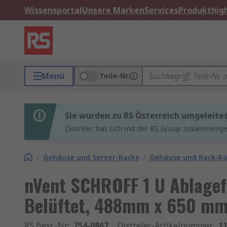
Wissensportal
Unsere Marken
Services
Produkthigh
Menü
Teile-Nr.
Sie wurden zu RS Österreich umgeleite
Distrelec hat sich mit der RS Group zusammenges
/
Gehäuse und Server-Racks
/
Gehäuse und Rack-K
nVent SCHROFF 1 U Ablagef
Belüftet, 488mm x 650 mm
RS Best.-Nr.
:
754-0867
Distrelec-Artikelnummer
:
11