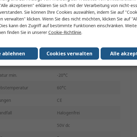
"Alle akzeptieren" erklären Sie sich mit der Verarbeitung von nicht-ess
verstanden. Sie können Ihre Cookies auswählen, indem Sie auf "Cook
Kat. 6
en verwalten" klicken. Wenn Sie dies nicht möchten, klicken Sie auf "Al
Abgeschirmt
Dies kann den Zugriff auf bestimmte Funktionen einschränken. Weite
en finden Sie in unserer
Cookie-Richtlinie
.
geschirmt
Geschirmt
Raucharm halogenfrei
e ablehnen
Cookies verwalten
Alle akzep
Grau
tur min.
-20°C
ebstemperatur
60°C
ungen
CE
ndfall
Halogenfrei
50V dc