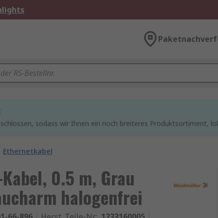
lights
Paketnachverf
t
chlossen, sodass wir Ihnen ein noch breiteres Produktsortiment, lo
Ethernetkabel
-Kabel, 0.5 m, Grau
aucharm halogenfrei
1-66-896
Herst. Teile-Nr.
:
1233160005