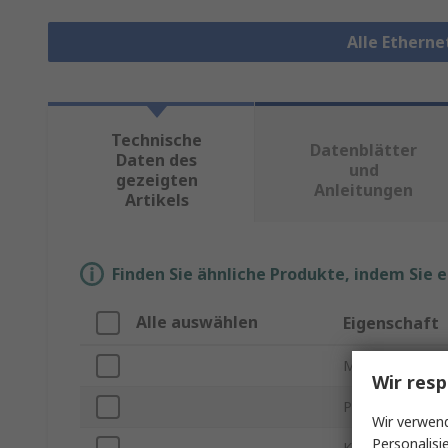
Alle Ethern
Technische
Datenblätter
Daten des
und
gezeigten
Anleitungen
Artikels
Finden Sie ähnliche Produkte, indem Sie 
Alle auswählen
Eigenschaft
Marke
Wir resp
Produkt Typ
Wir verwend
Personalisi
Kabellänge