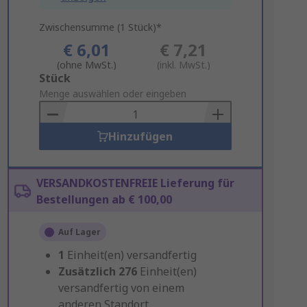
Zwischensumme (1 Stück)*
€ 6,01
€ 7,21
(ohne MwSt.)
(inkl. MwSt.)
Add
Stück
to
Menge auswählen oder eingeben
Basket
Hinzufügen
VERSANDKOSTENFREIE Lieferung für
Bestellungen ab € 100,00
Auf Lager
1
Einheit(en) versandfertig
Zusätzlich
276
Einheit(en)
versandfertig von einem
anderen Standort