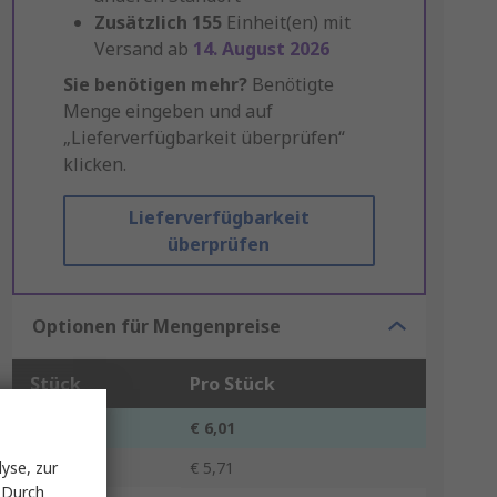
Zusätzlich
155
Einheit(en) mit
Versand ab
14. August 2026
Sie benötigen mehr?
Benötigte
Menge eingeben und auf
„Lieferverfügbarkeit überprüfen“
klicken.
Lieferverfügbarkeit
überprüfen
Optionen für Mengenpreise
Stück
Pro Stück
1 - 14
€ 6,01
yse, zur
15 - 49
€ 5,71
 Durch