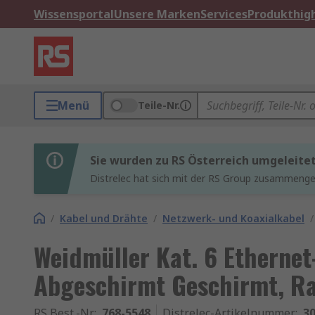
Wissensportal
Unsere Marken
Services
Produkthigh
Menü
Teile-Nr.
Sie wurden zu RS Österreich umgeleite
Distrelec hat sich mit der RS Group zusammenges
/
Kabel und Drähte
/
Netzwerk- und Koaxialkabel
/
Weidmüller Kat. 6 Ethernet
Abgeschirmt Geschirmt, R
RS Best.-Nr.
:
768-5548
Distrelec-Artikelnummer
:
30