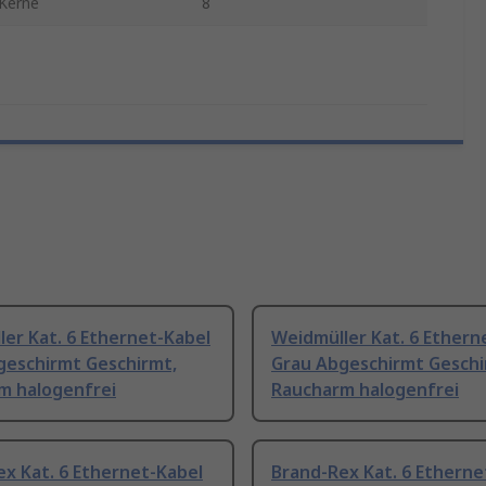
 Kerne
8
er Kat. 6 Ethernet-Kabel
Weidmüller Kat. 6 Ethern
geschirmt Geschirmt,
Grau Abgeschirmt Geschi
m halogenfrei
Raucharm halogenfrei
x Kat. 6 Ethernet-Kabel
Brand-Rex Kat. 6 Etherne