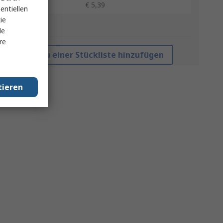
50 +
€ 5,39
entiellen
ie
*Richtpreis
le
re
Zu einer Stückliste hinzufügen
tieren