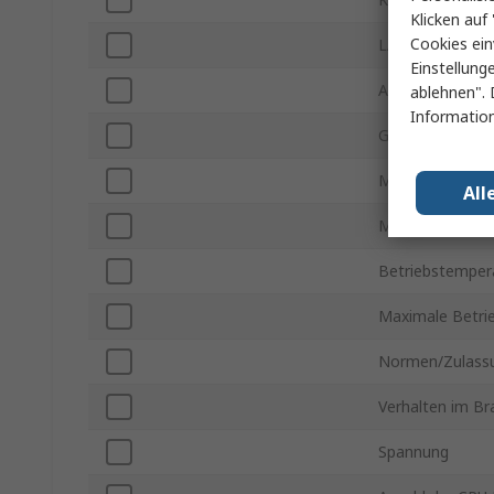
Klicken auf 
Cookies ein
LAN Kategorie
Einstellung
Abschirmtyp
ablehnen". 
Information
Geschirmt / Un
Mantelmaterial
All
Mantelfarbe
Betriebstempera
Maximale Betri
Normen/Zulass
Verhalten im Bra
Spannung