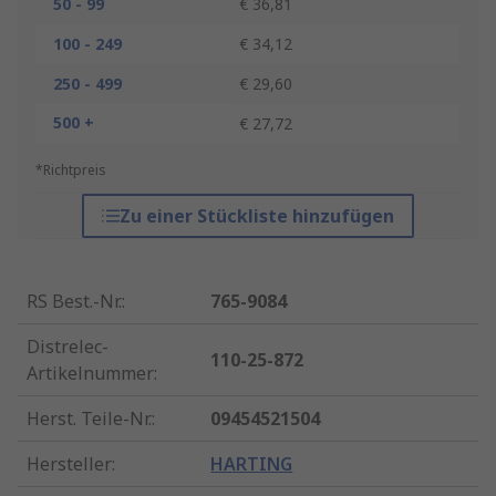
50 - 99
€ 36,81
100 - 249
€ 34,12
250 - 499
€ 29,60
500 +
€ 27,72
*Richtpreis
Zu einer Stückliste hinzufügen
RS Best.-Nr.
:
765-9084
Distrelec-
110-25-872
Artikelnummer
:
Herst. Teile-Nr.
:
09454521504
Hersteller
:
HARTING