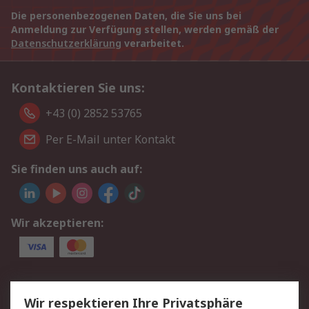
Die personenbezogenen Daten, die Sie uns bei
Anmeldung zur Verfügung stellen, werden gemäß der
Datenschutzerklärung
verarbeitet.
Kontaktieren Sie uns:
+43 (0) 2852 53765
Per E-Mail unter Kontakt
Sie finden uns auch auf:
Wir akzeptieren:
Service
Wir respektieren Ihre Privatsphäre