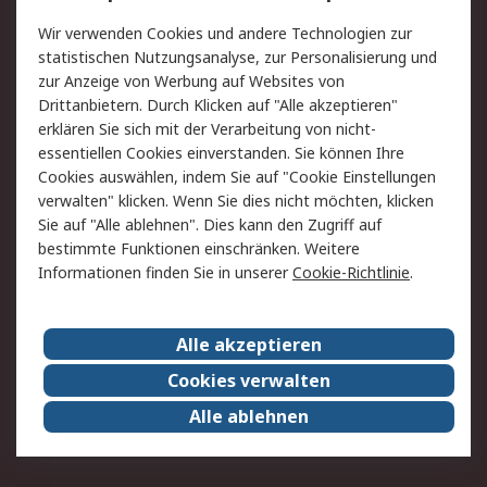
Value Added Services
Lieferlösungen
Wir verwenden Cookies und andere Technologien zur
Rücksendung/Entsorgung
Kontakt
statistischen Nutzungsanalyse, zur Personalisierung und
Hilfe
zur Anzeige von Werbung auf Websites von
Drittanbietern. Durch Klicken auf "Alle akzeptieren"
Rechtliches
erklären Sie sich mit der Verarbeitung von nicht-
essentiellen Cookies einverstanden. Sie können Ihre
RS Verkaufs- und
Datenschutz
Cookies auswählen, indem Sie auf "Cookie Einstellungen
Lieferbedingungen
verwalten" klicken. Wenn Sie dies nicht möchten, klicken
Cookie-Richtlinie
Zahlungsbedingungen
Sie auf "Alle ablehnen". Dies kann den Zugriff auf
Impressum
Webseite Konditionen
bestimmte Funktionen einschränken. Weitere
Informationen finden Sie in unserer
Cookie-Richtlinie
.
Über RS
Alle akzeptieren
Unternehmen
RS weltweit
Karriere bei RS
Nachhaltigkeit
Cookies verwalten
Qualität/Zertifikate
Presse-Center
Alle ablehnen
Event-Center