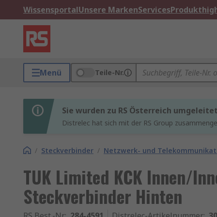
Wissensportal
Unsere Marken
Services
Produkthigh
Menü
Teile-Nr.
Sie wurden zu RS Österreich umgeleite
Distrelec hat sich mit der RS Group zusammenges
/
Steckverbinder
/
Netzwerk- und Telekommunikati
TUK Limited KCK Innen/Inn
Steckverbinder Hinten
RS Best.-Nr.
:
284-4591
Distrelec-Artikelnummer
:
30