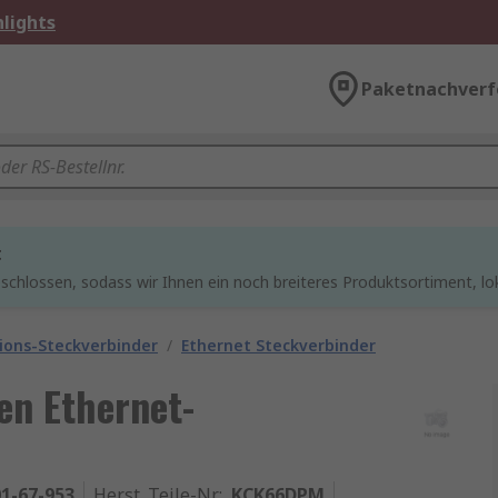
lights
Paketnachverf
t
chlossen, sodass wir Ihnen ein noch breiteres Produktsortiment, lo
ons-Steckverbinder
/
Ethernet Steckverbinder
en Ethernet-
1-67-953
Herst. Teile-Nr.
:
KCK66DPM