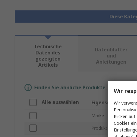
Diese Kate
Technische
Datenblätter
Daten des
und
gezeigten
Anleitungen
Artikels
Finden Sie ähnliche Produkte, indem Sie 
Wir resp
Alle auswählen
Eigenschaft
Wir verwend
Personalisi
Marke
Klicken auf 
Cookies ein
Produkt Typ
Einstellung
ablehnen". 