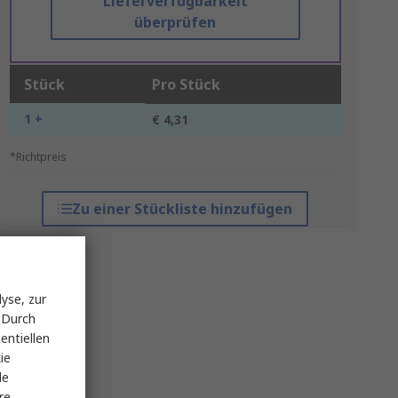
Lieferverfügbarkeit
überprüfen
Stück
Pro Stück
1 +
€ 4,31
*Richtpreis
Zu einer Stückliste hinzufügen
yse, zur
 Durch
entiellen
ie
le
re