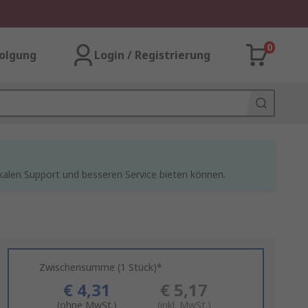
0
olgung
Login / Registrierung
kalen Support und besseren Service bieten können.
Zwischensumme (1 Stück)*
€ 4,31
€ 5,17
(ohne MwSt.)
(inkl. MwSt.)