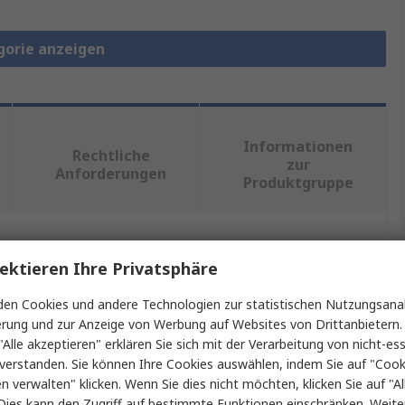
gorie anzeigen
Informationen
Rechtliche
zur
Anforderungen
Produktgruppe
ein oder mehrere Eigenschaften auswählen.
ektieren Ihre Privatsphäre
Wert
en Cookies und andere Technologien zur statistischen Nutzungsanal
erung und zur Anzeige von Werbung auf Websites von Drittanbietern.
TUK Limited
"Alle akzeptieren" erklären Sie sich mit der Verarbeitung von nicht-ess
verstanden. Sie können Ihre Cookies auswählen, indem Sie auf "Cook
Ethernet-Steckverbinder
en verwalten" klicken. Wenn Sie dies nicht möchten, klicken Sie auf "Al
Dies kann den Zugriff auf bestimmte Funktionen einschränken. Weite