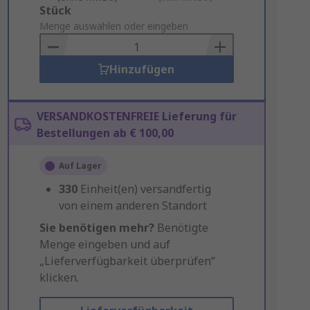
Add
Stück
to
Menge auswählen oder eingeben
Basket
Hinzufügen
VERSANDKOSTENFREIE Lieferung für
Bestellungen ab € 100,00
Auf Lager
330
Einheit(en) versandfertig
von einem anderen Standort
Sie benötigen mehr?
Benötigte
Menge eingeben und auf
„Lieferverfügbarkeit überprüfen“
klicken.