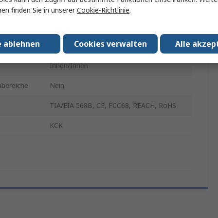
RJ12-Steckverbinder
en finden Sie in unserer
Cookie-Richtlinie
.
Hinten
e ablehnen
Cookies verwalten
Alle akzep
RJ12
Innen/Innen
nbereiche
Nein
TIA/EIA 568B, CE, FCC68, REACH, RoHS
KCK