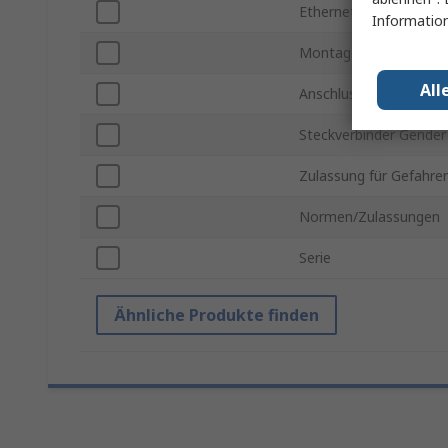
Ethernetanschlusstyp
Information
Montageart
All
Anschlusstyp
Steckverbinder Gender
Zulassung für Gefahre
Normen/Zulassungen
Serie
Ähnliche Produkte finden