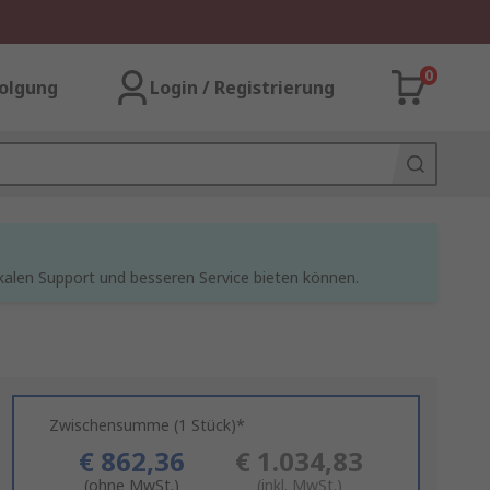
0
olgung
Login / Registrierung
kalen Support und besseren Service bieten können.
Zwischensumme (1 Stück)*
€ 862,36
€ 1.034,83
(ohne MwSt.)
(inkl. MwSt.)