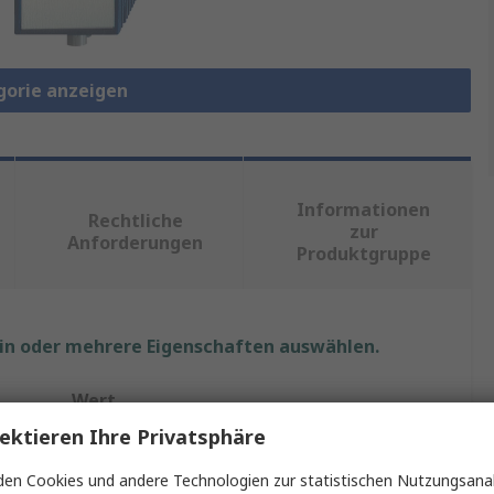
gorie anzeigen
Informationen
Rechtliche
zur
Anforderungen
Produktgruppe
ein oder mehrere Eigenschaften auswählen.
Wert
ektieren Ihre Privatsphäre
Hirschmann
en Cookies und andere Technologien zur statistischen Nutzungsanal
Medienkonverter