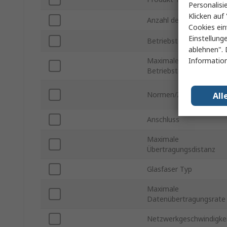
Personalisi
Klicken auf 
Anzahl der Anschlüsse
Cookies ein
Einstellung
Betriebstemperatur min
ablehnen". 
Information
Maximale
Betriebstemperatur
Normen/Zulassungen
All
Anschluss
Maximale
Übertragungsdistanz
Glasfaser Typ
Maximale
Datenübertragungsrate
Netzwerkgeschwindigke