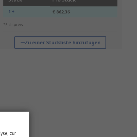
1 +
€ 862,36
*Richtpreis
Zu einer Stückliste hinzufügen
yse, zur