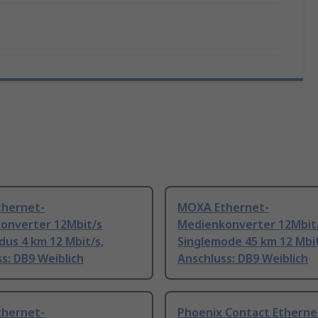
hernet-
MOXA Ethernet-
onverter 12Mbit/s
Medienkonverter 12Mbit
us 4 km 12 Mbit/s,
Singlemode 45 km 12 Mbit
s: DB9 Weiblich
Anschluss: DB9 Weiblich
hernet-
Phoenix Contact Etherne