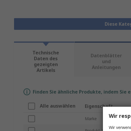
Diese Kate
Technische
Datenblätter
Daten des
und
gezeigten
Anleitungen
Artikels
Finden Sie ähnliche Produkte, indem Sie 
Alle auswählen
Eigenschaft
Wir resp
Marke
Wir verwend
Produkt Typ