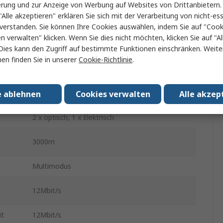
erung und zur Anzeige von Werbung auf Websites von Drittanbietern.
"Alle akzeptieren" erklären Sie sich mit der Verarbeitung von nicht-ess
2
verstanden. Sie können Ihre Cookies auswählen, indem Sie auf "Cook
en verwalten" klicken. Wenn Sie dies nicht möchten, klicken Sie auf "Al
.
0°C
Dies kann den Zugriff auf bestimmte Funktionen einschränken. Weite
en finden Sie in unserer
Cookie-Richtlinie
.
60°C
ISA 12.12.01 Class 1 Div. 2, Zone 2, cUL 508,
e ablehnen
Cookies verwalten
Alle akzep
ATEX 100a
2 x optisch, 1 x Elektrisch
3000m
Multimodus
12Mbit/s
it
12Mbit/s