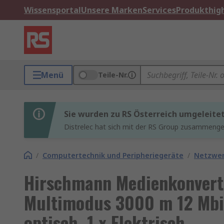
Wissensportal
Unsere Marken
Services
Produkthigh
Menü
Teile-Nr.
Sie wurden zu RS Österreich umgeleite
Distrelec hat sich mit der RS Group zusammenges
/
Computertechnik und Peripheriegeräte
/
Netzwe
Hirschmann Medienkonverte
Multimodus 3000 m 12 Mbit
optisch, 1 x Elektrisch