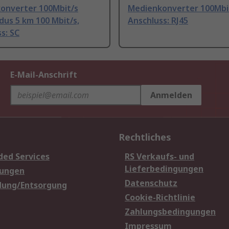
onverter 100Mbit/s
Medienkonverter 100Mbi
us 5 km 100 Mbit/s,
Anschluss: RJ45
s: SC
E-Mail-Anschrift
Anmelden
Rechtliches
ded Services
RS Verkaufs- und
Lieferbedingungen
sungen
Datenschutz
dung/Entsorgung
Cookie-Richtlinie
Zahlungsbedingungen
Impressum