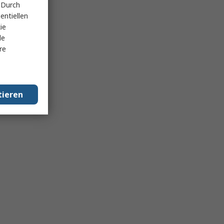
 Durch
entiellen
ie
le
re
tieren