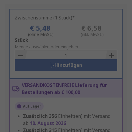
Zwischensumme (1 Stück)*
€ 5,48
€ 6,58
(ohne MwSt.)
(inkl. MwSt.)
Add
Stück
to
Menge auswählen oder eingeben
Basket
Hinzufügen
VERSANDKOSTENFREIE Lieferung für
Bestellungen ab € 100,00
Auf Lager
Zusätzlich
356
Einheit(en) mit Versand
ab
10. August 2026
Zusätzlich
315
Einheit(en) mit Versand