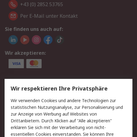
+43 (0) 2852 53765
Per E-Mail unter Kontakt
Sie finden uns auch auf:
Wir akzeptieren:
Service
Wir respektieren Ihre Privatsphäre
Value Added Services
Lieferlösungen
Wir verwenden Cookies und andere Technologien zur
Rücksendung/Entsorgung
Kontakt
statistischen Nutzungsanalyse, zur Personalisierung und
Hilfe
zur Anzeige von Werbung auf Websites von
Drittanbietern. Durch Klicken auf "Alle akzeptieren"
Rechtliches
erklären Sie sich mit der Verarbeitung von nicht-
essentiellen Cookies einverstanden. Sie können Ihre
RS Verkaufs- und
Datenschutz