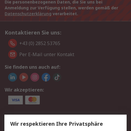
Die personenbezogenen Daten, die Sie uns bei
Anmeldung zur Verfügung stellen, werden gemäß der
Datenschutzerklärung
verarbeitet.
Kontaktieren Sie uns:
+43 (0) 2852 53765
Per E-Mail unter Kontakt
Sie finden uns auch auf:
Wir akzeptieren:
Service
Wir respektieren Ihre Privatsphäre
Value Added Services
Lieferlösungen