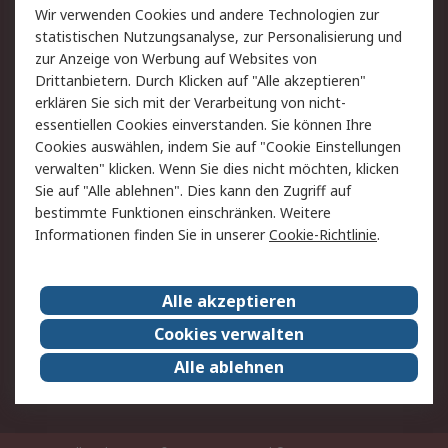
Wir verwenden Cookies und andere Technologien zur
Rücksendung/Entsorgung
Kontakt
statistischen Nutzungsanalyse, zur Personalisierung und
Hilfe
zur Anzeige von Werbung auf Websites von
Drittanbietern. Durch Klicken auf "Alle akzeptieren"
Rechtliches
erklären Sie sich mit der Verarbeitung von nicht-
essentiellen Cookies einverstanden. Sie können Ihre
RS Verkaufs- und
Datenschutz
Cookies auswählen, indem Sie auf "Cookie Einstellungen
Lieferbedingungen
verwalten" klicken. Wenn Sie dies nicht möchten, klicken
Cookie-Richtlinie
Zahlungsbedingungen
Sie auf "Alle ablehnen". Dies kann den Zugriff auf
Impressum
Webseite Konditionen
bestimmte Funktionen einschränken. Weitere
Informationen finden Sie in unserer
Cookie-Richtlinie
.
Über RS
Alle akzeptieren
Unternehmen
RS weltweit
Karriere bei RS
Nachhaltigkeit
Cookies verwalten
Qualität/Zertifikate
Presse-Center
Alle ablehnen
Event-Center