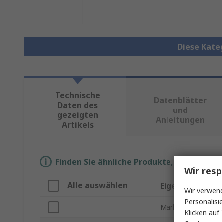
Diese Kate
Technische
Datenblätter
Daten des
und
gezeigten
Anleitungen
Artikels
Finden Sie ähnliche Produkte, indem Sie 
Wir resp
Alle auswählen
Eigenschaft
Wir verwend
Personalisi
Marke
Klicken auf 