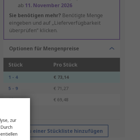
ab
11. November 2026
Sie benötigen mehr?
Benötigte Menge
eingeben und auf „Lieferverfügbarkeit
überprüfen“ klicken.
Optionen für Mengenpreise
Stück
Pro Stück
1 - 4
€ 73,14
5 - 9
€ 71,27
10 +
€ 69,48
*Richtpreis
yse, zur
 Durch
Zu einer Stückliste hinzufügen
entiellen