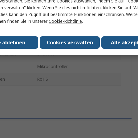
verstanden. Sie können Ihre Cookies auswählen, indem Sie auf "Cook
Entwicklungsboard
en verwalten" klicken. Wenn Sie dies nicht möchten, klicken Sie auf "Al
Dies kann den Zugriff auf bestimmte Funktionen einschränken. Weite
Entwicklungstool Microcontroller
en finden Sie in unserer
Cookie-Richtlinie
.
Arm Mbed LPC1768-Platine
Entwicklungskit
e ablehnen
Cookies verwalten
Alle akzep
rfamilie
LPC1768
Mikrocontroller
gen
RoHS