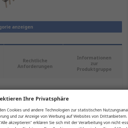
gorie anzeigen
Informationen
Rechtliche
zur
Anforderungen
Produktgruppe
ein oder mehrere Eigenschaften auswählen.
ektieren Ihre Privatsphäre
Wert
en Cookies und andere Technologien zur statistischen Nutzungsanal
erung und zur Anzeige von Werbung auf Websites von Drittanbietern.
NXP
"Alle akzeptieren" erklären Sie sich mit der Verarbeitung von nicht-ess