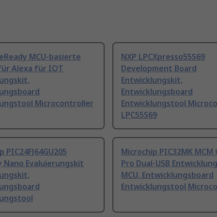
eReady MCU-basierte
NXP LPCXpresso55S69
ür Alexa für IOT
Development Board
ungskit,
Entwicklungskit,
lungsboard
Entwicklungsboard
ungstool Microcontroller
Entwicklungstool Microco
LPC55S69
ip PIC24FJ64GU205
Microchip PIC32MK MCM C
y Nano Evaluierungskit
Pro Dual-USB Entwicklung
ungskit,
MCU, Entwicklungsboard
lungsboard
Entwicklungstool Microco
lungstool