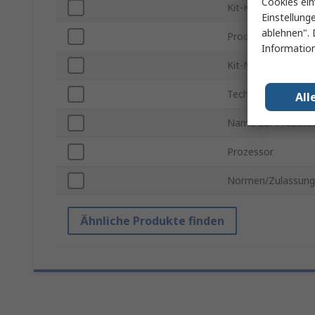
Cookies ein
Kit-Klassifizierung
Einstellung
ablehnen". 
Produkt Typ
Information
Kit-Name
Technologie
All
Name der Prozesso
Prozessor
Normen/Zulassun
Ähnliche Produkte finden