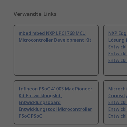
Verwandte Links
mbed mbed NXP LPC1768 MCU
NXP Edg
Microcontroller Development Kit
Lösung f
Entwickl
Entwick
Entwickl
Infineon PSoC 4100S Max Pioneer
Microch
Kit Entwicklungskit,
Curiosit
Entwicklungsboard
Entwickl
Entwicklungstool Microcontroller
Entwick
PSoC PSoC
Entwick