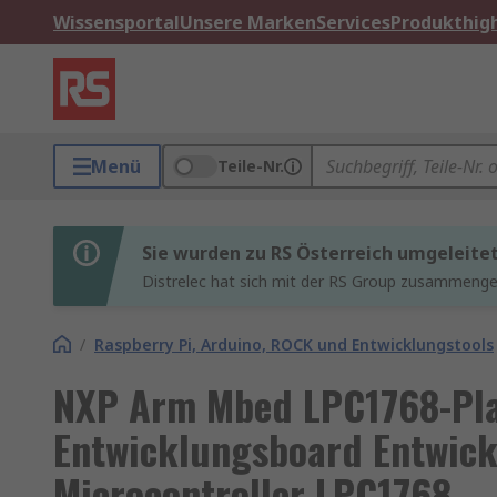
Wissensportal
Unsere Marken
Services
Produkthigh
Menü
Teile-Nr.
Sie wurden zu RS Österreich umgeleite
Distrelec hat sich mit der RS Group zusammenges
/
Raspberry Pi, Arduino, ROCK und Entwicklungstools
NXP Arm Mbed LPC1768-Plat
Entwicklungsboard Entwick
Microcontroller LPC1768