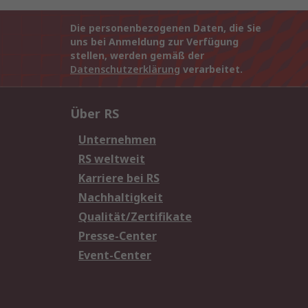
Die personenbezogenen Daten, die Sie
uns bei Anmeldung zur Verfügung
stellen, werden gemäß der
Datenschutzerklärung
verarbeitet.
Über RS
Unternehmen
RS weltweit
Karriere bei RS
Nachhaltigkeit
Qualität/Zertifikate
Presse-Center
Event-Center