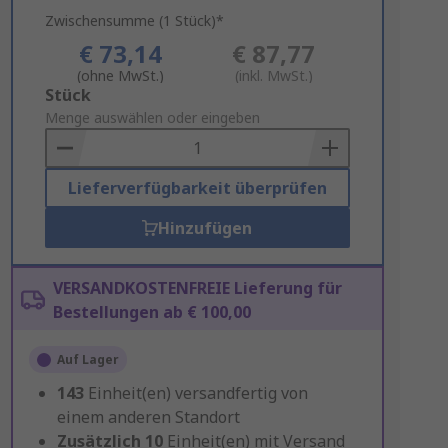
Zwischensumme (1 Stück)*
€ 73,14
€ 87,77
(ohne MwSt.)
(inkl. MwSt.)
Add
Stück
to
Menge auswählen oder eingeben
Basket
Lieferverfügbarkeit überprüfen
Hinzufügen
VERSANDKOSTENFREIE Lieferung für
Bestellungen ab € 100,00
Auf Lager
143
Einheit(en) versandfertig von
einem anderen Standort
Zusätzlich
10
Einheit(en) mit Versand