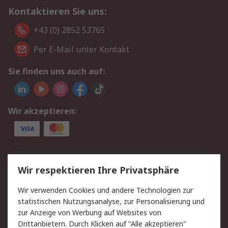
Kontaktieren Sie uns:
+43 (0) 2852 53765
Per E-Mail unter Kontakt
Sie finden uns auch auf:
Wir akzeptieren:
Service
Wir respektieren Ihre Privatsphäre
Value Added Services
Lieferlösungen
Wir verwenden Cookies und andere Technologien zur
Rücksendung/Entsorgung
Kontakt
statistischen Nutzungsanalyse, zur Personalisierung und
Hilfe
zur Anzeige von Werbung auf Websites von
Drittanbietern. Durch Klicken auf "Alle akzeptieren"