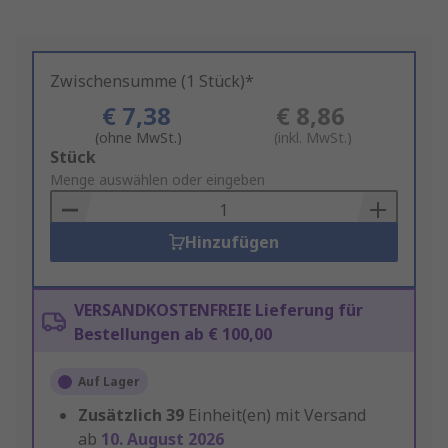
Zwischensumme (1 Stück)*
€ 7,38
€ 8,86
(ohne MwSt.)
(inkl. MwSt.)
Add
Stück
to
Menge auswählen oder eingeben
Basket
Hinzufügen
VERSANDKOSTENFREIE Lieferung für
Bestellungen ab € 100,00
Auf Lager
Zusätzlich
39
Einheit(en) mit Versand
ab
10. August 2026