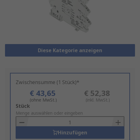
Diese Kategorie anzeigen
Zwischensumme (1 Stück)*
€ 43,65
€ 52,38
(ohne MwSt.)
(inkl. MwSt.)
Add
Stück
to
Menge auswählen oder eingeben
Basket
Hinzufügen