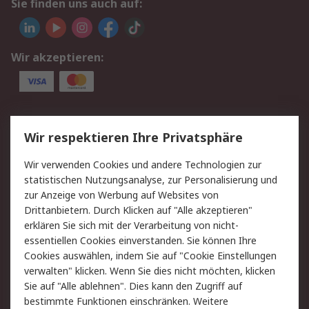
Sie finden uns auch auf:
Wir akzeptieren:
Service
Wir respektieren Ihre Privatsphäre
Value Added Services
Lieferlösungen
Wir verwenden Cookies und andere Technologien zur
Rücksendung/Entsorgung
Kontakt
statistischen Nutzungsanalyse, zur Personalisierung und
Hilfe
zur Anzeige von Werbung auf Websites von
Drittanbietern. Durch Klicken auf "Alle akzeptieren"
Rechtliches
erklären Sie sich mit der Verarbeitung von nicht-
essentiellen Cookies einverstanden. Sie können Ihre
RS Verkaufs- und
Datenschutz
Cookies auswählen, indem Sie auf "Cookie Einstellungen
Lieferbedingungen
verwalten" klicken. Wenn Sie dies nicht möchten, klicken
Cookie-Richtlinie
Zahlungsbedingungen
Sie auf "Alle ablehnen". Dies kann den Zugriff auf
Impressum
Webseite Konditionen
bestimmte Funktionen einschränken. Weitere