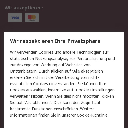
Wir akzeptieren:
Service
Wir respektieren Ihre Privatsphäre
Value Added Services
Lieferlösungen
Wir verwenden Cookies und andere Technologien zur
Rücksendung/Entsorgung
Kontakt
statistischen Nutzungsanalyse, zur Personalisierung und
Hilfe
zur Anzeige von Werbung auf Websites von
Drittanbietern. Durch Klicken auf "Alle akzeptieren"
Rechtliches
erklären Sie sich mit der Verarbeitung von nicht-
essentiellen Cookies einverstanden. Sie können Ihre
RS Verkaufs- und
Datenschutz
Cookies auswählen, indem Sie auf "Cookie Einstellungen
Lieferbedingungen
verwalten" klicken. Wenn Sie dies nicht möchten, klicken
Cookie-Richtlinie
Zahlungsbedingungen
Sie auf "Alle ablehnen". Dies kann den Zugriff auf
Impressum
Webseite Konditionen
bestimmte Funktionen einschränken. Weitere
Informationen finden Sie in unserer
Cookie-Richtlinie
.
Über RS