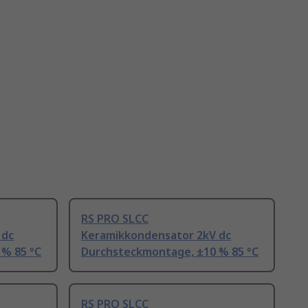
RS PRO SLCC
 dc
Keramikkondensator 2kV dc
% 85 °C
Durchsteckmontage, ±10 % 85 °C
RS PRO SLCC