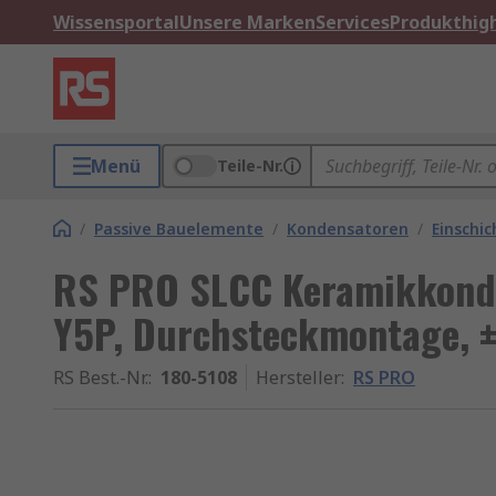
Wissensportal
Unsere Marken
Services
Produkthigh
Menü
Teile-Nr.
/
Passive Bauelemente
/
Kondensatoren
/
Einschi
RS PRO SLCC Keramikkonden
Y5P, Durchsteckmontage, 
RS Best.-Nr.
:
180-5108
Hersteller
:
RS PRO