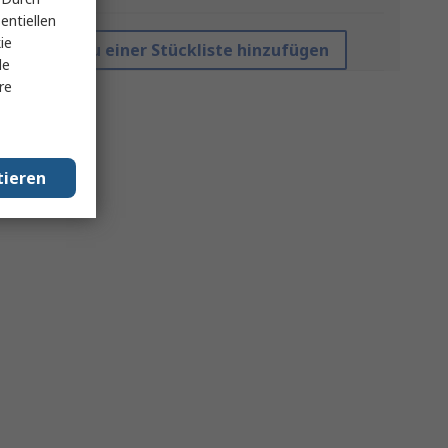
entiellen
ie
Zu einer Stückliste hinzufügen
le
re
tieren