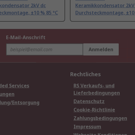
kondensator 2kV dc
Keramikkondensator 2kV
eckmontage, ±10 % 85 °C
Durchsteckmontage, ±10 
E-Mail-Anschrift
Anmelden
Rechtliches
ded Services
RS Verkaufs- und
Lieferbedingungen
sungen
Datenschutz
dung/Entsorgung
Cookie-Richtlinie
Zahlungsbedingungen
Impressum