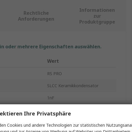
Informationen
Rechtliche
zur
Anforderungen
Produktgruppe
ein oder mehrere Eigenschaften auswählen.
Wert
RS PRO
SLCC Keramikkondensator
1nF
2kV dc
ektieren Ihre Privatsphäre
Durchsteckmontage
en Cookies und andere Technologien zur statistischen Nutzungsanal
erung und zur Anzeige von Werbung auf Websites von Drittanbietern.