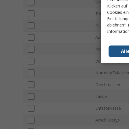
Verpackungsart
Klicken auf 
Cookies ein
Toleranz
Einstellung
ablehnen". 
Dielektrikum
Information
Automobilstanda
Pinanzahl
All
Betriebstemperat
Normen/Zulassu
Durchmesser
Länge
Entstörklasse
Anschlusstyp