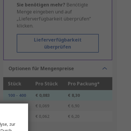
Sie benötigen mehr?
Benötigte
Menge eingeben und auf
„Lieferverfügbarkeit überprüfen“
klicken.
Lieferverfügbarkeit
überprüfen
Optionen für Mengenpreise
Stück
Pro Stück
Pro Packung*
100 - 400
€ 0,083
€ 8,30
500 - 900
€ 0,069
€ 6,90
1000 +
€ 0,062
€ 6,20
yse, zur
*Richtpreis
 Durch