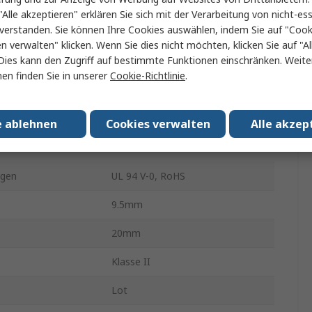
Wolle
"Alle akzeptieren" erklären Sie sich mit der Verarbeitung von nicht-ess
verstanden. Sie können Ihre Cookies auswählen, indem Sie auf "Cook
±10 %
en verwalten" klicken. Wenn Sie dies nicht möchten, klicken Sie auf "Al
Dies kann den Zugriff auf bestimmte Funktionen einschränken. Weite
Y5P
en finden Sie in unserer
Cookie-Richtlinie
.
rd
Nein
2
e ablehnen
Cookies verwalten
Alle akzep
ur min.
-25°C
ngen
UL 94 V-0, RoHS
9.5mm
20mm
Klasse II
Lot