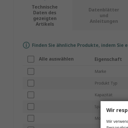
Technische
Datenblätter
Daten des
und
gezeigten
Anleitungen
Artikels
Finden Sie ähnliche Produkte, indem Sie 
Alle auswählen
Eigenschaft
Marke
Produkt Typ
Kapazität
Spannung
Wir resp
Montageart
Wir verwend
Personalisi