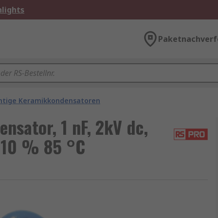
lights
Paketnachverf
chtige Keramikkondensatoren
sator, 1 nF, 2kV dc,
±10 % 85 °C