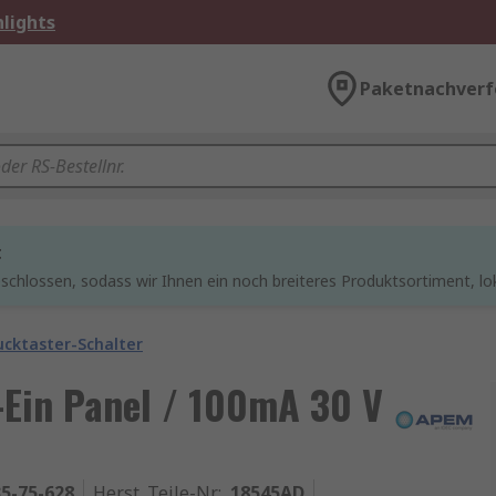
lights
Paketnachverf
t
chlossen, sodass wir Ihnen ein noch breiteres Produktsortiment, lo
ucktaster-Schalter
-Ein Panel / 100mA 30 V
5-75-628
Herst. Teile-Nr.
:
18545AD