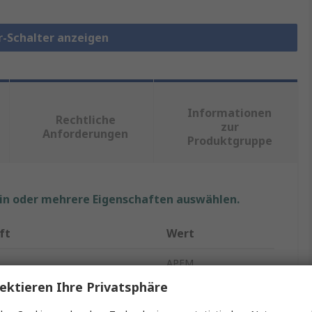
r-Schalter anzeigen
Informationen
Rechtliche
zur
Anforderungen
Produktgruppe
ein oder mehrere Eigenschaften auswählen.
ft
Wert
APEM
ektieren Ihre Privatsphäre
Druckschalter