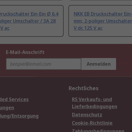
ruckschalter Ein-Ein Ø 6.4
NKK EB Druckschalter Ein-
liger Umschalter / 3A 28
mm, 2-poliger Umschalter
 V ac
V dc 125 V ac
E-Mail-Anschrift
Anmelden
Rechtliches
ded Services
RS Verkaufs- und
Lieferbedingungen
sungen
Datenschutz
dung/Entsorgung
Cookie-Richtlinie
Zahlungsbedingungen