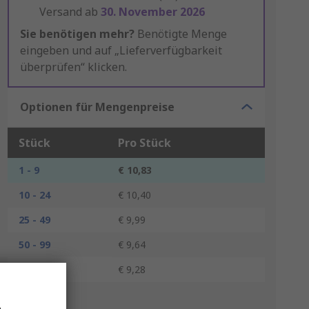
Versand ab
30. November 2026
Sie benötigen mehr?
Benötigte Menge
eingeben und auf „Lieferverfügbarkeit
überprüfen“ klicken.
Optionen für Mengenpreise
Stück
Pro Stück
1 - 9
€ 10,83
10 - 24
€ 10,40
25 - 49
€ 9,99
50 - 99
€ 9,64
100 +
€ 9,28
*Richtpreis