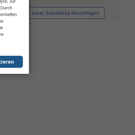
yse, zur
 Durch
Zu einer Stückliste hinzufügen
entiellen
ie
le
re
tieren