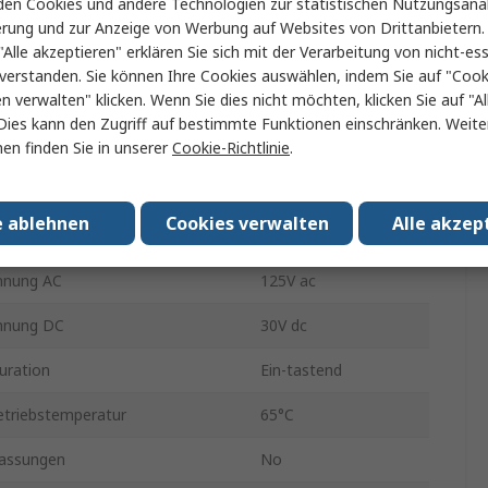
en Cookies und andere Technologien zur statistischen Nutzungsanal
Ein-Ein
erung und zur Anzeige von Werbung auf Websites von Drittanbietern.
"Alle akzeptieren" erklären Sie sich mit der Verarbeitung von nicht-ess
Nein
verstanden. Sie können Ihre Cookies auswählen, indem Sie auf "Cook
en verwalten" klicken. Wenn Sie dies nicht möchten, klicken Sie auf "Al
18
Dies kann den Zugriff auf bestimmte Funktionen einschränken. Weite
Panel
en finden Sie in unserer
Cookie-Richtlinie
.
p
Lot
e ablehnen
Cookies verwalten
Alle akzep
peratur min.
-30°C
nnung AC
125V ac
nnung DC
30V dc
uration
Ein-tastend
triebstemperatur
65°C
assungen
No