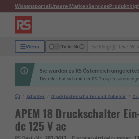
Wissensportal
Unsere Marken
Services
Produkthigh
Menü
Teile-Nr.
Sie wurden zu RS Österreich umgeleite
Distrelec hat sich mit der RS Group zusammenges
/
Schalter
/
Drucktastenschalter und Zubehör
/
Dr
APEM 18 Druckschalter Ein
dc 125 V ac
RS Best.-Nr.
:
287-3613
Distrelec-Artikelnummer
:
13