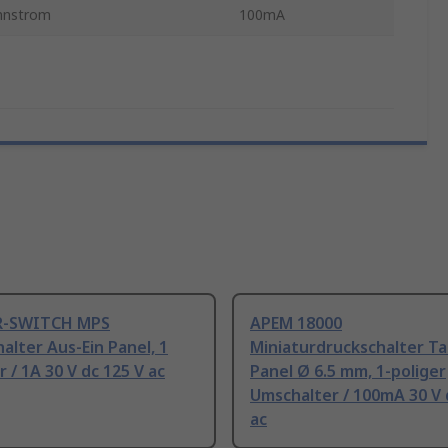
nnstrom
100mA
R-SWITCH MPS
APEM 18000
alter Aus-Ein Panel, 1
Miniaturdruckschalter T
r / 1A 30 V dc 125 V ac
Panel Ø 6.5 mm, 1-poliger
Umschalter / 100mA 30 V 
ac