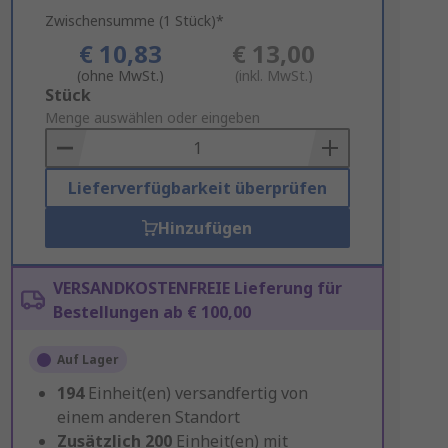
Zwischensumme (1 Stück)*
€ 10,83
€ 13,00
(ohne MwSt.)
(inkl. MwSt.)
Add
Stück
to
Menge auswählen oder eingeben
Basket
Lieferverfügbarkeit überprüfen
Hinzufügen
VERSANDKOSTENFREIE Lieferung für
Bestellungen ab € 100,00
Auf Lager
194
Einheit(en) versandfertig von
einem anderen Standort
Zusätzlich
200
Einheit(en) mit