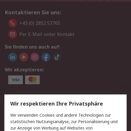
Kontaktieren Sie uns:
+43 (0) 2852 53765
Per E-Mail unter Kontakt
Sie finden uns auch auf:
Wir akzeptieren:
Service
Wir respektieren Ihre Privatsphäre
Value Added Services
Lieferlösungen
Wir verwenden Cookies und andere Technologien zur
Rücksendung/Entsorgung
Kontakt
statistischen Nutzungsanalyse, zur Personalisierung und
Hilfe
zur Anzeige von Werbung auf Websites von