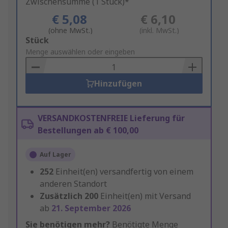
Zwischensumme (1 Stück)*
€ 5,08
€ 6,10
(ohne MwSt.)
(inkl. MwSt.)
Add
Stück
to
Menge auswählen oder eingeben
Basket
Hinzufügen
VERSANDKOSTENFREIE Lieferung für
Bestellungen ab € 100,00
Auf Lager
252
Einheit(en) versandfertig von einem
anderen Standort
Zusätzlich
200
Einheit(en) mit Versand
ab
21. September 2026
Sie benötigen mehr?
Benötigte Menge