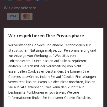
Wir akzeptieren:
Service
Wir respektieren Ihre Privatsphäre
Value Added Services
Lieferlösungen
Wir verwenden Cookies und andere Technologien zur
Rücksendung/Entsorgung
Kontakt
statistischen Nutzungsanalyse, zur Personalisierung und
Hilfe
zur Anzeige von Werbung auf Websites von
Drittanbietern. Durch Klicken auf "Alle akzeptieren"
Rechtliches
erklären Sie sich mit der Verarbeitung von nicht-
essentiellen Cookies einverstanden. Sie können Ihre
RS Verkaufs- und
Datenschutz
Cookies auswählen, indem Sie auf "Cookie Einstellungen
Lieferbedingungen
verwalten" klicken. Wenn Sie dies nicht möchten, klicken
Cookie-Richtlinie
Zahlungsbedingungen
Sie auf "Alle ablehnen". Dies kann den Zugriff auf
Impressum
Webseite Konditionen
bestimmte Funktionen einschränken. Weitere
Informationen finden Sie in unserer
Cookie-Richtlinie
.
Über RS