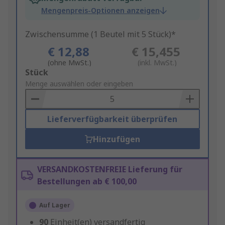
Mengenpreis-Optionen anzeigen
Zwischensumme (1 Beutel mit 5 Stück)*
€ 12,88
€ 15,455
(ohne MwSt.)
(inkl. MwSt.)
Add
Stück
to
Menge auswählen oder eingeben
Basket
Lieferverfügbarkeit überprüfen
Hinzufügen
VERSANDKOSTENFREIE Lieferung für
Bestellungen ab € 100,00
Auf Lager
90
Einheit(en) versandfertig