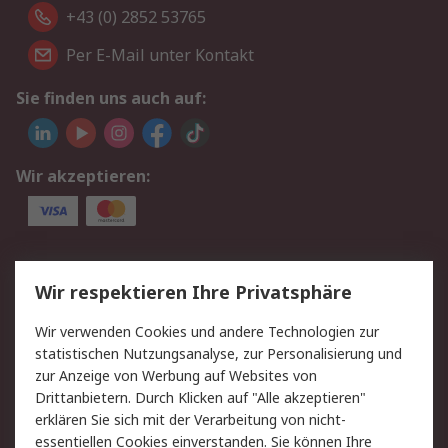
+43 (0) 2852 53765
Per E-Mail unter Kontakt
Sie finden uns auch auf:
Wir akzeptieren:
Service
Wir respektieren Ihre Privatsphäre
Value Added Services
Lieferlösungen
Wir verwenden Cookies und andere Technologien zur
Rücksendung/Entsorgung
Kontakt
statistischen Nutzungsanalyse, zur Personalisierung und
Hilfe
zur Anzeige von Werbung auf Websites von
Drittanbietern. Durch Klicken auf "Alle akzeptieren"
Rechtliches
erklären Sie sich mit der Verarbeitung von nicht-
essentiellen Cookies einverstanden. Sie können Ihre