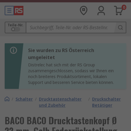
0
Teile-Nr.
Sie wurden zu RS Österreich
umgeleitet
Distrelec hat sich mit der RS Group
zusammengeschlossen, sodass wir Ihnen ein
noch breiteres Produktsortiment, lokalen
Support und besseren Service bieten können.
/
Schalter
/
Drucktastenschalter
/
Druckschalter
und Zubehör
Betätiger
BACO BACO Drucktastenkopf Ø
22 mm, Gelb Federrückstellung