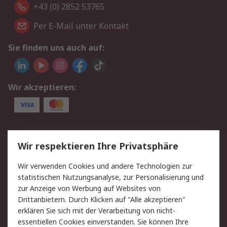
+43 (0) 2852 53765
Per E-Mail unter Kontakt
Sie finden uns auch auf:
Wir akzeptieren:
Service
Wir respektieren Ihre Privatsphäre
Value Added Services
Lieferlösungen
Wir verwenden Cookies und andere Technologien zur
Rücksendung/Entsorgung
Kontakt
statistischen Nutzungsanalyse, zur Personalisierung und
Hilfe
zur Anzeige von Werbung auf Websites von
Drittanbietern. Durch Klicken auf "Alle akzeptieren"
Rechtliches
erklären Sie sich mit der Verarbeitung von nicht-
essentiellen Cookies einverstanden. Sie können Ihre
RS Verkaufs- und
Datenschutz