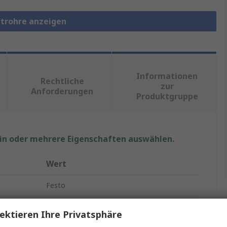
ftrohre anzeigen
Informationen
Rechtliche
zur
Anforderungen
Produktgruppe
ein oder mehrere Eigenschaften auswählen.
Wert
Festo
Druckluftrohr
ektieren Ihre Privatsphäre
Rot