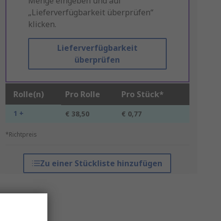
Menge eingeben und auf
„Lieferverfügbarkeit überprüfen“
klicken.
Lieferverfügbarkeit
überprüfen
Rolle(n)
Pro Rolle
Pro Stück*
1 +
€ 38,50
€ 0,77
*Richtpreis
Zu einer Stückliste hinzufügen