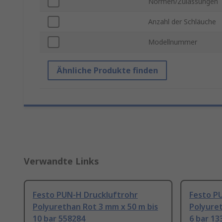
Normen/Zulassungen
Anzahl der Schläuche
Modellnummer
Ähnliche Produkte finden
Verwandte Links
Festo PUN-H Druckluftrohr
Festo P
Polyurethan Rot 3 mm x 50 m bis
Polyuret
10 bar 558284
6 bar 13