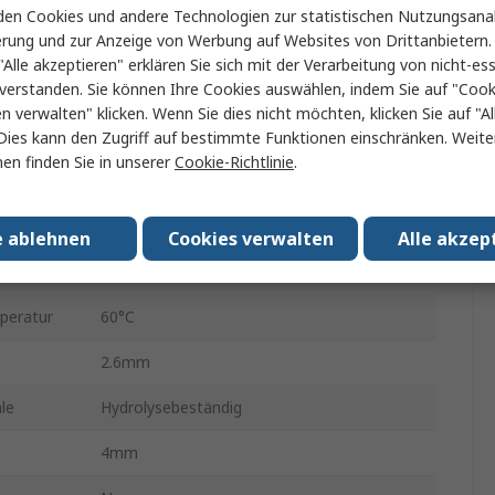
en Cookies und andere Technologien zur statistischen Nutzungsanal
erung und zur Anzeige von Werbung auf Websites von Drittanbietern.
Polyurethan
"Alle akzeptieren" erklären Sie sich mit der Verarbeitung von nicht-ess
verstanden. Sie können Ihre Cookies auswählen, indem Sie auf "Cook
50m
en verwalten" klicken. Wenn Sie dies nicht möchten, klicken Sie auf "Al
10 bar
Dies kann den Zugriff auf bestimmte Funktionen einschränken. Weite
en finden Sie in unserer
Cookie-Richtlinie
.
Lebensmittel- und Industrieanwendungen
PUN-H
e ablehnen
Cookies verwalten
Alle akzep
n.
-35°C
peratur
60°C
2.6mm
le
Hydrolysebeständig
4mm