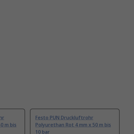
hr
Festo PUN Druckluftrohr
0 m bis
Polyurethan Rot 4 mm x 50 m bis
10 bar