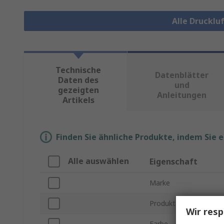
Alle Drucklu
Technische
Datenblätter
Daten des
und
gezeigten
Anleitungen
Artikels
Finden Sie ähnliche Produkte, indem Sie 
Alle auswählen
Eigenschaft
Marke
Produkt Typ
Wir resp
Farbe