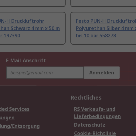
UN-H Druckluftrohr
Festo PUN-H Druckluftro
than Schwarz 4 mm x 50 m
Polyurethan Silber 4 mm 
ar 197390
bis 10 bar 558278
E-Mail-Anschrift
Anmelden
Rechtliches
ded Services
RS Verkaufs- und
Lieferbedingungen
sungen
Datenschutz
dung/Entsorgung
Cookie-Richtlinie