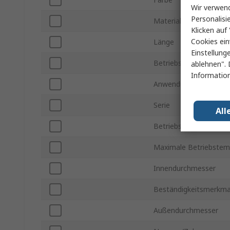
Wir verwend
Personalisi
Material
Klicken auf 
Cookies ein
Länge
Einstellung
Betriebsdruck max.
ablehnen". 
Information
Anwendung
Serie
All
Betriebstemperatur mi
Maximale Betriebstem
Innendurchmesser
Beständigkeitsmerkma
Außendurchmesser