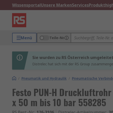
Wissensportal
Unsere Marken
Services
Produkthigh
Menü
Teile-Nr.
Sie wurden zu RS Österreich umgeleite
Distrelec hat sich mit der RS Group zusammenges
/
Pneumatik und Hydraulik
/
Pneumatische Verbinde
Festo PUN-H Druckluftrohr
x 50 m bis 10 bar 558285
RS Best.-Nr.
:
126-3106
Distrelec-Artikelnummer
:
30