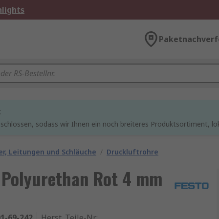
lights
Paketnachverf
t
chlossen, sodass wir Ihnen ein noch breiteres Produktsortiment, lo
r, Leitungen und Schläuche
/
Druckluftrohre
 Polyurethan Rot 4 mm
1-69-242
Herst. Teile-Nr.
: