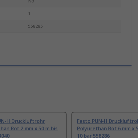
No
1
558285
UN-H Druckluftrohr
Festo PUN-H Druckluftro
han Rot 2 mm x 50 m bis
Polyurethan Rot 6 mm x 5
3040
10 bar 558286