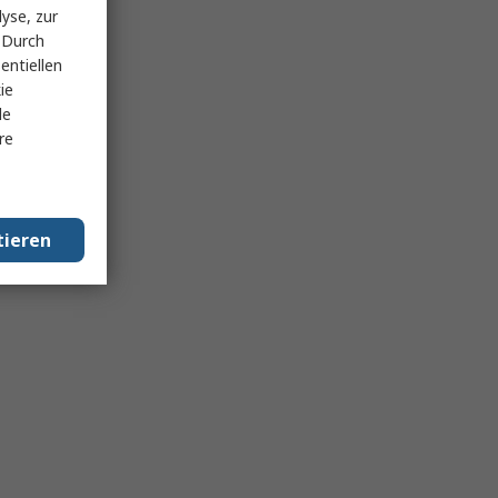
yse, zur
 Durch
entiellen
ie
le
re
tieren