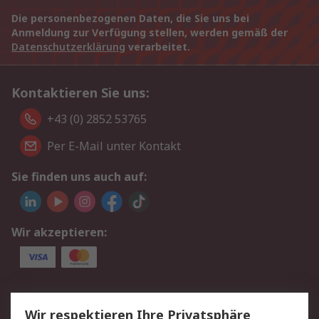
Die personenbezogenen Daten, die Sie uns bei
Anmeldung zur Verfügung stellen, werden gemäß der
Datenschutzerklärung
verarbeitet.
Kontaktieren Sie uns:
+43 (0) 2852 53765
Per E-Mail unter Kontakt
Sie finden uns auch auf:
Wir akzeptieren:
Service
Wir respektieren Ihre Privatsphäre