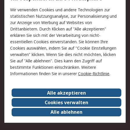
Value Added Services
Lieferlösungen
Wir verwenden Cookies und andere Technologien zur
Rücksendung/Entsorgung
Kontakt
statistischen Nutzungsanalyse, zur Personalisierung und
Hilfe
zur Anzeige von Werbung auf Websites von
Drittanbietern. Durch Klicken auf "Alle akzeptieren"
Rechtliches
erklären Sie sich mit der Verarbeitung von nicht-
essentiellen Cookies einverstanden. Sie können Ihre
RS Verkaufs- und
Datenschutz
Cookies auswählen, indem Sie auf "Cookie Einstellungen
Lieferbedingungen
verwalten" klicken. Wenn Sie dies nicht möchten, klicken
Cookie-Richtlinie
Zahlungsbedingungen
Sie auf "Alle ablehnen". Dies kann den Zugriff auf
Impressum
Webseite Konditionen
bestimmte Funktionen einschränken. Weitere
Informationen finden Sie in unserer
Cookie-Richtlinie
.
Über RS
Alle akzeptieren
Unternehmen
RS weltweit
Karriere bei RS
Nachhaltigkeit
Cookies verwalten
Qualität/Zertifikate
Presse-Center
Alle ablehnen
Event-Center