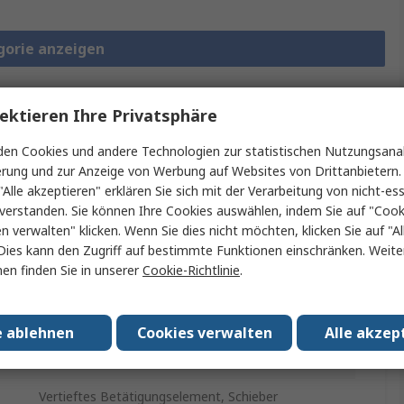
gorie anzeigen
ektieren Ihre Privatsphäre
blätter und
Rechtliche
en Cookies und andere Technologien zur statistischen Nutzungsanal
eitungen
Anforderungen
erung und zur Anzeige von Werbung auf Websites von Drittanbietern.
"Alle akzeptieren" erklären Sie sich mit der Verarbeitung von nicht-ess
verstanden. Sie können Ihre Cookies auswählen, indem Sie auf "Cook
en verwalten" klicken. Wenn Sie dies nicht möchten, klicken Sie auf "Al
ein oder mehrere Eigenschaften auswählen.
Dies kann den Zugriff auf bestimmte Funktionen einschränken. Weite
en finden Sie in unserer
Cookie-Richtlinie
.
Wert
APEM
e ablehnen
Cookies verwalten
Alle akzep
Drehschalter
Vertieftes Betätigungselement, Schieber