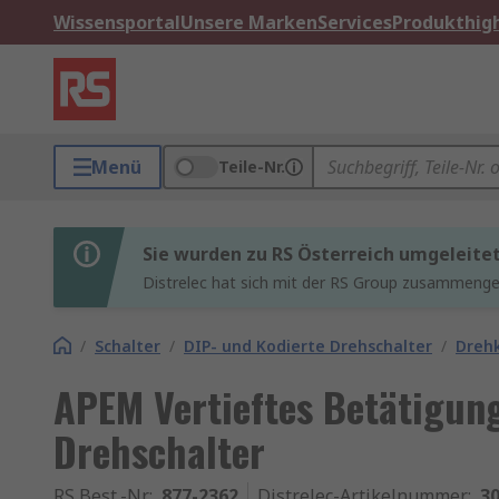
Wissensportal
Unsere Marken
Services
Produkthigh
Menü
Teile-Nr.
Sie wurden zu RS Österreich umgeleite
Distrelec hat sich mit der RS Group zusammenges
/
Schalter
/
DIP- und Kodierte Drehschalter
/
Drehk
APEM Vertieftes Betätigun
Drehschalter
RS Best.-Nr.
:
877-2362
Distrelec-Artikelnummer
:
30