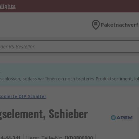
lights
Paketnachverf
t
chlossen, sodass wir Ihnen ein noch breiteres Produktsortiment, lo
odierte DIP-Schalter
gselement, Schieber
4-44-341
Herst. Teile-Nr.
:
IKD0800000