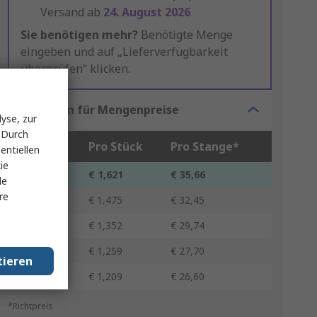
Versand ab
24. August 2026
Sie benötigen mehr?
Benötigte Menge
eingeben und auf „Lieferverfügbarkeit
überprüfen“ klicken.
Optionen für Mengenpreise
yse, zur
 Durch
Stück
Pro Stück
Pro Stange*
entiellen
ie
22 - 110
€ 1,621
€ 35,66
le
re
132 - 242
€ 1,475
€ 32,45
264 - 528
€ 1,352
€ 29,74
550 - 858
€ 1,259
€ 27,70
tieren
880 +
€ 1,209
€ 26,60
*Richtpreis