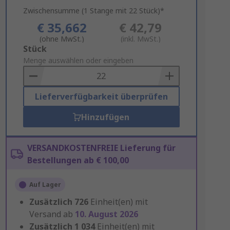
Zwischensumme (1 Stange mit 22 Stück)*
€ 35,662
€ 42,79
(ohne MwSt.)
(inkl. MwSt.)
Add
Stück
to
Menge auswählen oder eingeben
Basket
Lieferverfügbarkeit überprüfen
Hinzufügen
VERSANDKOSTENFREIE Lieferung für
Bestellungen ab € 100,00
Auf Lager
Zusätzlich
726
Einheit(en) mit
Versand ab
10. August 2026
Zusätzlich
1 034
Einheit(en) mit