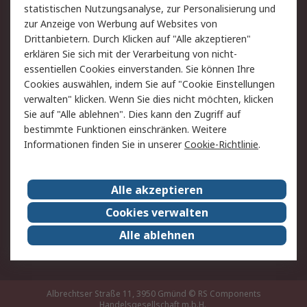
statistischen Nutzungsanalyse, zur Personalisierung und
Hilfe
zur Anzeige von Werbung auf Websites von
Drittanbietern. Durch Klicken auf "Alle akzeptieren"
Rechtliches
erklären Sie sich mit der Verarbeitung von nicht-
essentiellen Cookies einverstanden. Sie können Ihre
RS Verkaufs- und
Datenschutz
Cookies auswählen, indem Sie auf "Cookie Einstellungen
Lieferbedingungen
verwalten" klicken. Wenn Sie dies nicht möchten, klicken
Cookie-Richtlinie
Zahlungsbedingungen
Sie auf "Alle ablehnen". Dies kann den Zugriff auf
Impressum
Webseite Konditionen
bestimmte Funktionen einschränken. Weitere
Informationen finden Sie in unserer
Cookie-Richtlinie
.
Über RS
Alle akzeptieren
Unternehmen
RS weltweit
Karriere bei RS
Nachhaltigkeit
Cookies verwalten
Qualität/Zertifikate
Presse-Center
Alle ablehnen
Event-Center
Albrechtser Straße 11, 3950 Gmünd
© RS Components
Handelsgesellschaft m.b.H.,