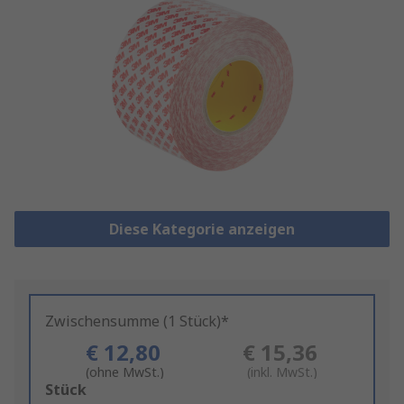
Diese Kategorie anzeigen
Zwischensumme (1 Stück)*
€ 12,80
€ 15,36
(ohne MwSt.)
(inkl. MwSt.)
Add
Stück