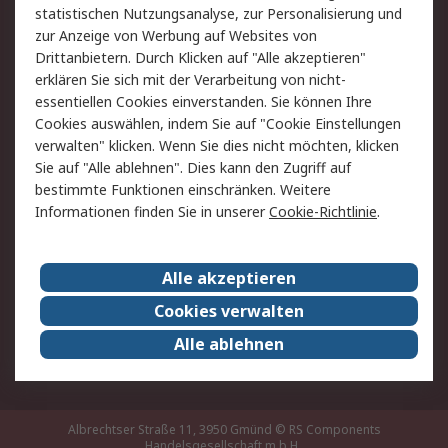
statistischen Nutzungsanalyse, zur Personalisierung und
Hilfe
zur Anzeige von Werbung auf Websites von
Drittanbietern. Durch Klicken auf "Alle akzeptieren"
Rechtliches
erklären Sie sich mit der Verarbeitung von nicht-
essentiellen Cookies einverstanden. Sie können Ihre
RS Verkaufs- und
Datenschutz
Cookies auswählen, indem Sie auf "Cookie Einstellungen
Lieferbedingungen
verwalten" klicken. Wenn Sie dies nicht möchten, klicken
Cookie-Richtlinie
Zahlungsbedingungen
Sie auf "Alle ablehnen". Dies kann den Zugriff auf
Impressum
Webseite Konditionen
bestimmte Funktionen einschränken. Weitere
Informationen finden Sie in unserer
Cookie-Richtlinie
.
Über RS
Alle akzeptieren
Unternehmen
RS weltweit
Karriere bei RS
Nachhaltigkeit
Cookies verwalten
Qualität/Zertifikate
Presse-Center
Alle ablehnen
Event-Center
Albrechtser Straße 11, 3950 Gmünd
© RS Components
Handelsgesellschaft m.b.H.,