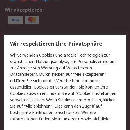
Wir akzeptieren:
Service
Wir respektieren Ihre Privatsphäre
Value Added Services
Lieferlösungen
Wir verwenden Cookies und andere Technologien zur
Rücksendung/Entsorgung
Kontakt
statistischen Nutzungsanalyse, zur Personalisierung und
Hilfe
zur Anzeige von Werbung auf Websites von
Drittanbietern. Durch Klicken auf "Alle akzeptieren"
Rechtliches
erklären Sie sich mit der Verarbeitung von nicht-
essentiellen Cookies einverstanden. Sie können Ihre
RS Verkaufs- und
Datenschutz
Cookies auswählen, indem Sie auf "Cookie Einstellungen
Lieferbedingungen
verwalten" klicken. Wenn Sie dies nicht möchten, klicken
Cookie-Richtlinie
Zahlungsbedingungen
Sie auf "Alle ablehnen". Dies kann den Zugriff auf
Impressum
Webseite Konditionen
bestimmte Funktionen einschränken. Weitere
Informationen finden Sie in unserer
Cookie-Richtlinie
.
Über RS