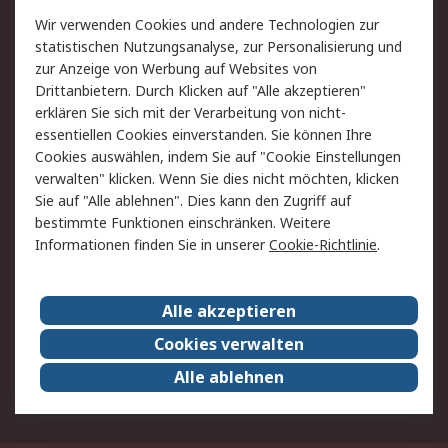
Wir verwenden Cookies und andere Technologien zur
Rücksendung/Entsorgung
Kontakt
statistischen Nutzungsanalyse, zur Personalisierung und
Hilfe
zur Anzeige von Werbung auf Websites von
Drittanbietern. Durch Klicken auf "Alle akzeptieren"
Rechtliches
erklären Sie sich mit der Verarbeitung von nicht-
essentiellen Cookies einverstanden. Sie können Ihre
RS Verkaufs- und
Datenschutz
Cookies auswählen, indem Sie auf "Cookie Einstellungen
Lieferbedingungen
verwalten" klicken. Wenn Sie dies nicht möchten, klicken
Cookie-Richtlinie
Zahlungsbedingungen
Sie auf "Alle ablehnen". Dies kann den Zugriff auf
Impressum
Webseite Konditionen
bestimmte Funktionen einschränken. Weitere
Informationen finden Sie in unserer
Cookie-Richtlinie
.
Über RS
Alle akzeptieren
Unternehmen
RS weltweit
Karriere bei RS
Nachhaltigkeit
Cookies verwalten
Qualität/Zertifikate
Presse-Center
Alle ablehnen
Event-Center