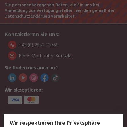
Die personenbezogenen Daten, die Sie uns bei
Anmeldung zur Verfügung stellen, werden gemäß der
Datenschutzerklärung
verarbeitet.
Kontaktieren Sie uns:
+43 (0) 2852 53765
Per E-Mail unter Kontakt
Sie finden uns auch auf:
Wir akzeptieren:
Service
Wir respektieren Ihre Privatsphäre
Value Added Services
Lieferlösungen