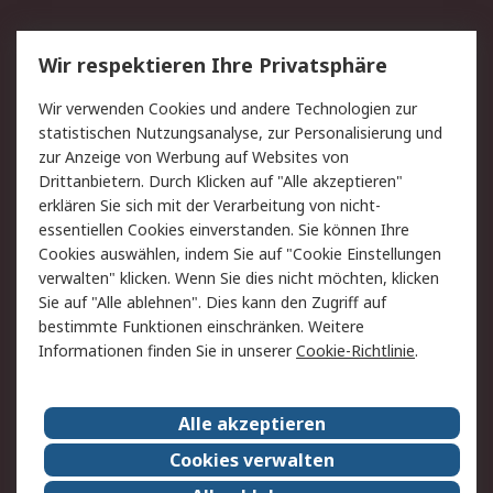
Service
Wir respektieren Ihre Privatsphäre
Value Added Services
Lieferlösungen
Wir verwenden Cookies und andere Technologien zur
Rücksendung/Entsorgung
Kontakt
statistischen Nutzungsanalyse, zur Personalisierung und
Hilfe
zur Anzeige von Werbung auf Websites von
Drittanbietern. Durch Klicken auf "Alle akzeptieren"
Rechtliches
erklären Sie sich mit der Verarbeitung von nicht-
essentiellen Cookies einverstanden. Sie können Ihre
RS Verkaufs- und
Datenschutz
Cookies auswählen, indem Sie auf "Cookie Einstellungen
Lieferbedingungen
verwalten" klicken. Wenn Sie dies nicht möchten, klicken
Cookie-Richtlinie
Zahlungsbedingungen
Sie auf "Alle ablehnen". Dies kann den Zugriff auf
Impressum
Webseite Konditionen
bestimmte Funktionen einschränken. Weitere
Informationen finden Sie in unserer
Cookie-Richtlinie
.
Über RS
Alle akzeptieren
Unternehmen
RS weltweit
Karriere bei RS
Nachhaltigkeit
Cookies verwalten
Qualität/Zertifikate
Presse-Center