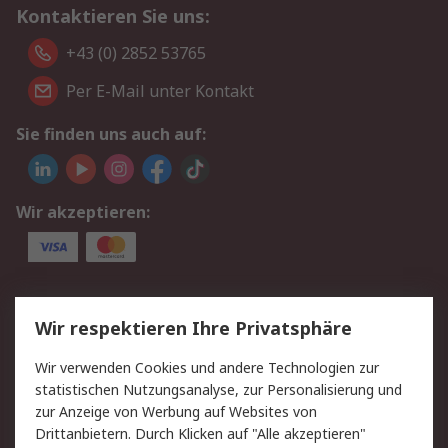
Kontaktieren Sie uns:
+43 (0) 2852 53765
Per E-Mail unter Kontakt
Sie finden uns auch auf:
Wir akzeptieren:
Service
Wir respektieren Ihre Privatsphäre
Value Added Services
Lieferlösungen
Wir verwenden Cookies und andere Technologien zur
Rücksendung/Entsorgung
Kontakt
statistischen Nutzungsanalyse, zur Personalisierung und
Hilfe
zur Anzeige von Werbung auf Websites von
Drittanbietern. Durch Klicken auf "Alle akzeptieren"