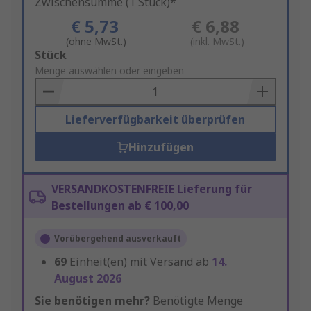
Zwischensumme (1 Stück)*
€ 5,73
€ 6,88
(ohne MwSt.)
(inkl. MwSt.)
Add
Stück
to
Menge auswählen oder eingeben
Basket
Lieferverfügbarkeit überprüfen
Hinzufügen
VERSANDKOSTENFREIE Lieferung für
Bestellungen ab € 100,00
Vorübergehend ausverkauft
69
Einheit(en) mit Versand ab
14.
August 2026
Sie benötigen mehr?
Benötigte Menge