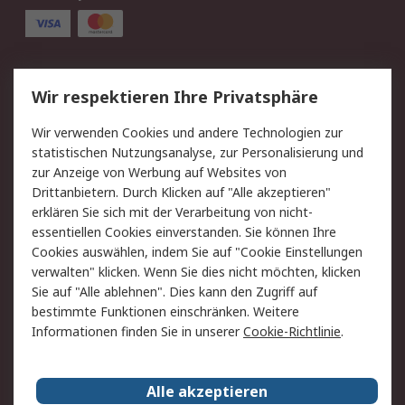
Service
Wir respektieren Ihre Privatsphäre
Value Added Services
Lieferlösungen
Wir verwenden Cookies und andere Technologien zur
Rücksendung/Entsorgung
Kontakt
statistischen Nutzungsanalyse, zur Personalisierung und
Hilfe
zur Anzeige von Werbung auf Websites von
Drittanbietern. Durch Klicken auf "Alle akzeptieren"
Rechtliches
erklären Sie sich mit der Verarbeitung von nicht-
essentiellen Cookies einverstanden. Sie können Ihre
RS Verkaufs- und
Datenschutz
Cookies auswählen, indem Sie auf "Cookie Einstellungen
Lieferbedingungen
verwalten" klicken. Wenn Sie dies nicht möchten, klicken
Cookie-Richtlinie
Zahlungsbedingungen
Sie auf "Alle ablehnen". Dies kann den Zugriff auf
Impressum
Webseite Konditionen
bestimmte Funktionen einschränken. Weitere
Informationen finden Sie in unserer
Cookie-Richtlinie
.
Über RS
Alle akzeptieren
Unternehmen
RS weltweit