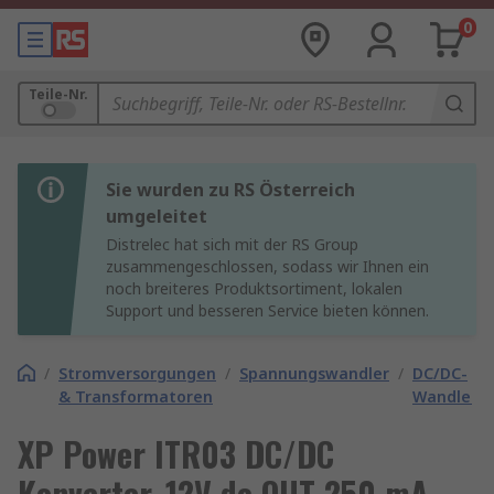
0
Teile-Nr.
Sie wurden zu RS Österreich
umgeleitet
Distrelec hat sich mit der RS Group
zusammengeschlossen, sodass wir Ihnen ein
noch breiteres Produktsortiment, lokalen
Support und besseren Service bieten können.
/
Stromversorgungen
/
Spannungswandler
/
DC/DC-
& Transformatoren
Wandler
XP Power ITR03 DC/DC
Konverter, 12V dc OUT 250 mA