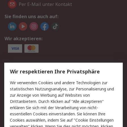
Per E-Mail unter Kontakt
Sie finden uns auch auf:
Wir akzeptieren:
Service
Wir respektieren Ihre Privatsphäre
Value Added Services
Lieferlösungen
Wir verwenden Cookies und andere Technologien zur
Rücksendung/Entsorgung
Kontakt
statistischen Nutzungsanalyse, zur Personalisierung und
Hilfe
zur Anzeige von Werbung auf Websites von
Drittanbietern. Durch Klicken auf "Alle akzeptieren"
Rechtliches
erklären Sie sich mit der Verarbeitung von nicht-
essentiellen Cookies einverstanden. Sie können Ihre
RS Verkaufs- und
Datenschutz
Cookies auswählen, indem Sie auf "Cookie Einstellungen
Lieferbedingungen
verwalten" klicken. Wenn Sie dies nicht möchten, klicken