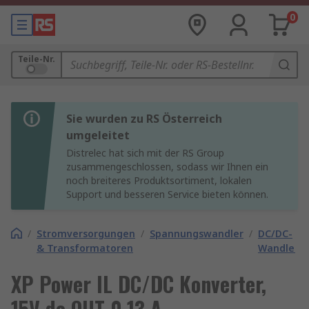
0
Teile-Nr.
Sie wurden zu RS Österreich
umgeleitet
Distrelec hat sich mit der RS Group
zusammengeschlossen, sodass wir Ihnen ein
noch breiteres Produktsortiment, lokalen
Support und besseren Service bieten können.
/
Stromversorgungen
/
Spannungswandler
/
DC/DC-
& Transformatoren
Wandler
XP Power IL DC/DC Konverter,
15V dc OUT 0.13 A