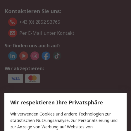
Kontaktieren Sie uns:
+43 (0) 2852 53765
Per E-Mail unter Kontakt
Sie finden uns auch auf:
Wir akzeptieren:
Service
Wir respektieren Ihre Privatsphäre
Value Added Services
Lieferlösungen
Wir verwenden Cookies und andere Technologien zur
Rücksendung/Entsorgung
Kontakt
statistischen Nutzungsanalyse, zur Personalisierung und
Hilfe
zur Anzeige von Werbung auf Websites von