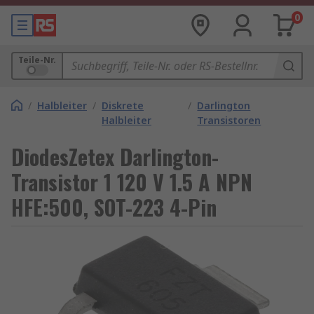
0
Teile-Nr.
/
Halbleiter
/
Diskrete
/
Darlington
Halbleiter
Transistoren
DiodesZetex Darlington-
Transistor 1 120 V 1.5 A NPN
HFE:500, SOT-223 4-Pin