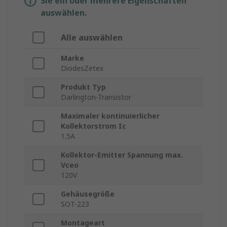
Sie ein oder mehrere Eigenschaften
auswählen.
Alle auswählen
Marke
DiodesZetex
Produkt Typ
Darlington-Transistor
Maximaler kontinuierlicher
Kollektorstrom Ic
1.5A
Kollektor-Emitter Spannung max.
Vceo
120V
Gehäusegröße
SOT-223
Montageart