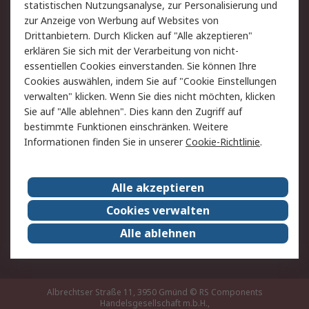
statistischen Nutzungsanalyse, zur Personalisierung und
Hilfe
zur Anzeige von Werbung auf Websites von
Drittanbietern. Durch Klicken auf "Alle akzeptieren"
Rechtliches
erklären Sie sich mit der Verarbeitung von nicht-
essentiellen Cookies einverstanden. Sie können Ihre
RS Verkaufs- und
Datenschutz
Cookies auswählen, indem Sie auf "Cookie Einstellungen
Lieferbedingungen
verwalten" klicken. Wenn Sie dies nicht möchten, klicken
Cookie-Richtlinie
Zahlungsbedingungen
Sie auf "Alle ablehnen". Dies kann den Zugriff auf
Impressum
Webseite Konditionen
bestimmte Funktionen einschränken. Weitere
Informationen finden Sie in unserer
Cookie-Richtlinie
.
Über RS
Alle akzeptieren
Unternehmen
RS weltweit
Karriere bei RS
Nachhaltigkeit
Cookies verwalten
Qualität/Zertifikate
Presse-Center
Alle ablehnen
Event-Center
Albrechtser Straße 11, 3950 Gmünd
© RS Components
Handelsgesellschaft m.b.H.,