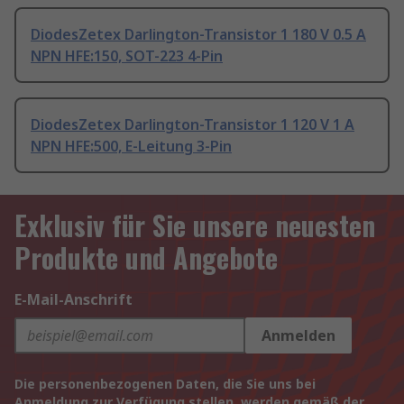
DiodesZetex Darlington-Transistor 1 180 V 0.5 A
NPN HFE:150, SOT-223 4-Pin
DiodesZetex Darlington-Transistor 1 120 V 1 A
NPN HFE:500, E-Leitung 3-Pin
Exklusiv für Sie unsere neuesten
Produkte und Angebote
E-Mail-Anschrift
Anmelden
Die personenbezogenen Daten, die Sie uns bei
Anmeldung zur Verfügung stellen, werden gemäß der