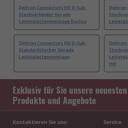
Deltron Connectors HD D-Sub-
Deltron
Steckverbinder Gerade
Steckve
Leiterplattenmontage Buchse
Leiterp
Deltron Connectors HD D-Sub-
Deltron
Standardstecker Gerade
Steckve
Leiterplattenmontage
Leiterp
mit
Exklusiv für Sie unsere neuesten
Produkte und Angebote
Kontaktieren Sie uns:
Service