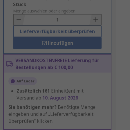
Add
Stück
to
Menge auswählen oder eingeben
Basket
Lieferverfügbarkeit überprüfen
Hinzufügen
VERSANDKOSTENFREIE Lieferung für
Bestellungen ab € 100,00
Auf Lager
Zusätzlich
161
Einheit(en) mit
Versand ab
10. August 2026
Sie benötigen mehr?
Benötigte Menge
eingeben und auf „Lieferverfügbarkeit
überprüfen“ klicken.