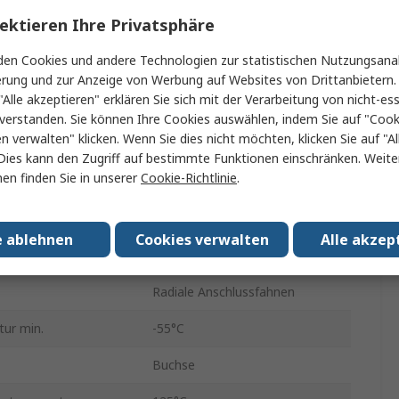
ektieren Ihre Privatsphäre
tung
Gerade
en Cookies und andere Technologien zur statistischen Nutzungsanal
5A
erung und zur Anzeige von Werbung auf Websites von Drittanbietern.
"Alle akzeptieren" erklären Sie sich mit der Verarbeitung von nicht-ess
Leiterplattenmontage
verstanden. Sie können Ihre Cookies auswählen, indem Sie auf "Cook
en verwalten" klicken. Wenn Sie dies nicht möchten, klicken Sie auf "Al
ender
Buchse
Dies kann den Zugriff auf bestimmte Funktionen einschränken. Weite
en finden Sie in unserer
Cookie-Richtlinie
.
Hohe Dichte
Stahl
e ablehnen
Cookies verwalten
Alle akzep
60V
Radiale Anschlussfahnen
ur min.
-55°C
Buchse