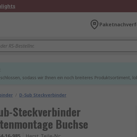
lights
Paketnachverf
t
chlossen, sodass wir Ihnen ein noch breiteres Produktsortiment, lo
binder
/
D-Sub Steckverbinder
ub-Steckverbinder
attenmontage Buchse
4-16-985
Herst. Teile-Nr.
: