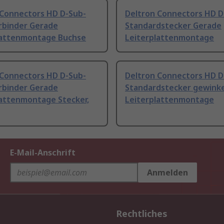
 Connectors HD D-Sub-
Deltron Connectors HD D
rbinder Gerade
Standardstecker Gerade
lattenmontage Buchse
Leiterplattenmontage
 Connectors HD D-Sub-
Deltron Connectors HD D
rbinder Gerade
Standardstecker gewinke
lattenmontage Stecker,
Leiterplattenmontage
E-Mail-Anschrift
Anmelden
Rechtliches