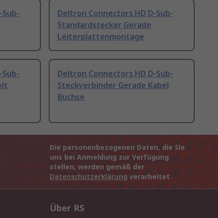
-Sub-
Deltron Connectors HD D-Sub-
Standardstecker Gerade
Leiterplattenmontage
-Sub-
Deltron Connectors HD D-Sub-
lt
Steckverbinder Gerade Kabel
Buchse
Die personenbezogenen Daten, die Sie
uns bei Anmeldung zur Verfügung
stellen, werden gemäß der
Datenschutzerklärung
verarbeitet.
Über RS