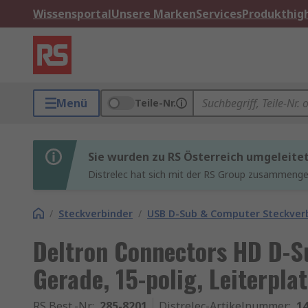
Wissensportal
Unsere Marken
Services
Produkthigh
Menü
Teile-Nr.
Sie wurden zu RS Österreich umgeleite
Distrelec hat sich mit der RS Group zusammenges
/
Steckverbinder
/
USB D-Sub & Computer Steckver
Deltron Connectors HD D-S
Gerade, 15-polig, Leiterpl
RS Best.-Nr.
:
285-8201
Distrelec-Artikelnummer
:
14