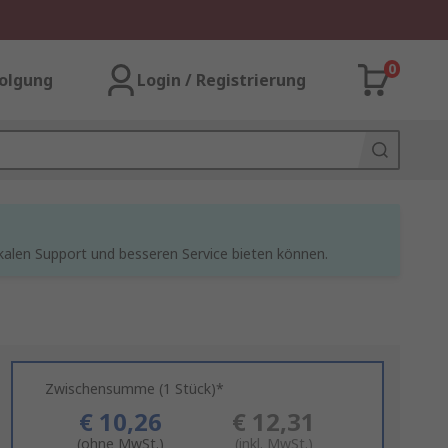
0
olgung
Login / Registrierung
kalen Support und besseren Service bieten können.
Zwischensumme (1 Stück)*
€ 10,26
€ 12,31
(ohne MwSt.)
(inkl. MwSt.)