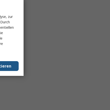
yse, zur
 Durch
entiellen
ie
le
re
tieren