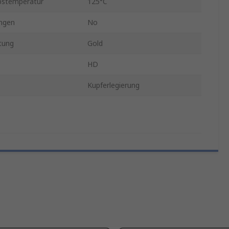
bstemperatur
125°C
ngen
No
tung
Gold
HD
Kupferlegierung