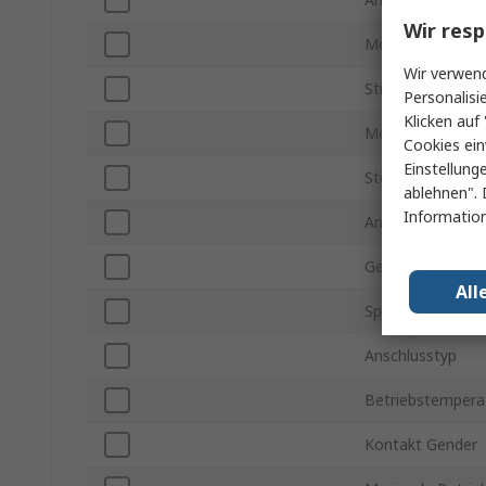
Wir resp
Montageausrich
Wir verwend
Stromstärke
Personalisi
Klicken auf 
Montageart
Cookies ein
Einstellung
Steckverbinder G
ablehnen". 
Information
Anschlusstyp D
Gehäusematerial
All
Spannung
Anschlusstyp
Betriebstemperat
Kontakt Gender