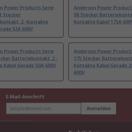
n Power Products Serie
Anderson Power Products
I Stecker
SB Stecker Batteriekontak
kontakt, 2 -Kontakte
Kontakte Kabel 175A 600
erade 52A 600V
n Power Products Serie
Anderson Power Products
cker Batteriekontakt, 2 -
175 Stecker Batteriekonta
e Kabel Gerade 50A 600V
Kontakte Kabel Gerade 
600V
E-Mail-Anschrift
Anmelden