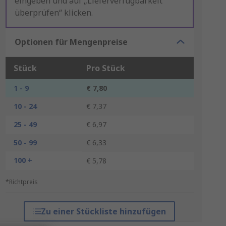
eingeben und auf „Lieferverfügbarkeit
überprüfen“ klicken.
Optionen für Mengenpreise
Stück
Pro Stück
1 - 9
€ 7,80
10 - 24
€ 7,37
25 - 49
€ 6,97
50 - 99
€ 6,33
100 +
€ 5,78
*Richtpreis
Zu einer Stückliste hinzufügen