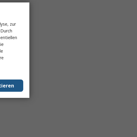
yse, zur
 Durch
entiellen
ie
le
re
tieren