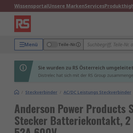
Wissensportal
Unsere Marken
Services
Produkthigh
Menü
Teile-Nr.
Sie wurden zu RS Österreich umgeleite
Distrelec hat sich mit der RS Group zusammenges
/
Steckverbinder
/
AC/DC Leistungs Steckverbinder
Anderson Power Products S
Stecker Batteriekontakt, 2
52A 600V