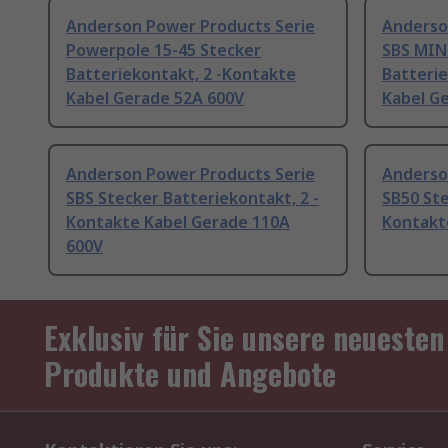
Anderson Power Products Serie
Anderso
Powerpole 15-45 Stecker
SBS MIN
Batteriekontakt, 2 -Kontakte
Batterie
Kabel Gerade 52A 600V
Kabel G
Anderson Power Products Serie
Anderso
SBS Stecker Batteriekontakt, 2 -
SB50 Ste
Kontakte Kabel Gerade 110A
Kontakt
600V
Exklusiv für Sie unsere neuesten
Produkte und Angebote