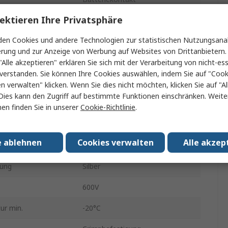
ektieren Ihre Privatsphäre
kte
2
en Cookies und andere Technologien zur statistischen Nutzungsanal
52A
erung und zur Anzeige von Werbung auf Websites von Drittanbietern.
Kabel
"Alle akzeptieren" erklären Sie sich mit der Verarbeitung von nicht-ess
verstanden. Sie können Ihre Cookies auswählen, indem Sie auf "Cook
Polycarbonat
en verwalten" klicken. Wenn Sie dies nicht möchten, klicken Sie auf "Al
Dies kann den Zugriff auf bestimmte Funktionen einschränken. Weite
ung
Gerade
en finden Sie in unserer
Cookie-Richtlinie
.
Kupferlegierung
e ablehnen
Cookies verwalten
Alle akzep
ender
Stecker
tung
Silber
600V
ur min.
-20°C