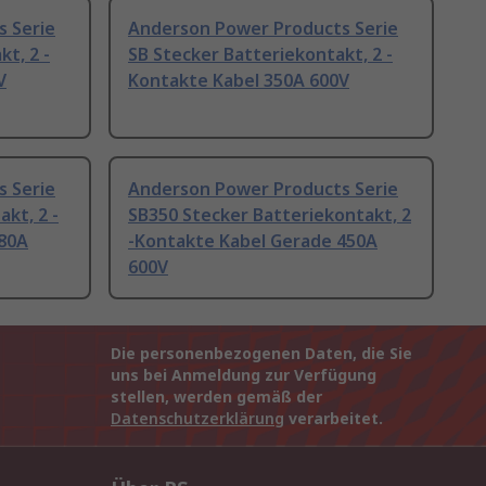
 Serie
Anderson Power Products Serie
t, 2 -
SB Stecker Batteriekontakt, 2 -
V
Kontakte Kabel 350A 600V
 Serie
Anderson Power Products Serie
kt, 2 -
SB350 Stecker Batteriekontakt, 2
280A
-Kontakte Kabel Gerade 450A
600V
Die personenbezogenen Daten, die Sie
uns bei Anmeldung zur Verfügung
stellen, werden gemäß der
Datenschutzerklärung
verarbeitet.