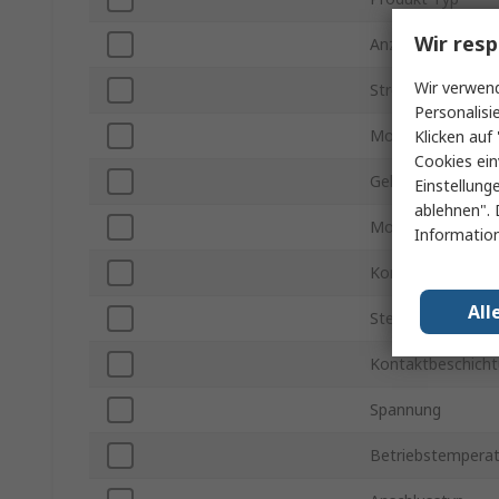
Wir resp
Anzahl der Konta
Wir verwend
Stromstärke
Personalisi
Montageart
Klicken auf 
Cookies ein
Gehäusematerial
Einstellung
ablehnen". 
Montageausricht
Information
Kontaktmaterial
All
Steckverbinder G
Kontaktbeschich
Spannung
Betriebstemperat