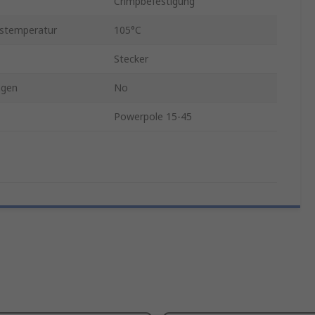
Crimpbefestigung
bstemperatur
105°C
Stecker
ngen
No
Powerpole 15-45