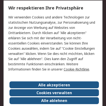
Service
Wir respektieren Ihre Privatsphäre
Value Added Services
Lieferlösungen
Wir verwenden Cookies und andere Technologien zur
Rücksendung/Entsorgung
Kontakt
statistischen Nutzungsanalyse, zur Personalisierung und
Hilfe
zur Anzeige von Werbung auf Websites von
Drittanbietern. Durch Klicken auf "Alle akzeptieren"
Rechtliches
erklären Sie sich mit der Verarbeitung von nicht-
essentiellen Cookies einverstanden. Sie können Ihre
RS Verkaufs- und
Datenschutz
Cookies auswählen, indem Sie auf "Cookie Einstellungen
Lieferbedingungen
verwalten" klicken. Wenn Sie dies nicht möchten, klicken
Cookie-Richtlinie
Zahlungsbedingungen
Sie auf "Alle ablehnen". Dies kann den Zugriff auf
Impressum
Webseite Konditionen
bestimmte Funktionen einschränken. Weitere
Informationen finden Sie in unserer
Cookie-Richtlinie
.
Über RS
Alle akzeptieren
Unternehmen
RS weltweit
Karriere bei RS
Nachhaltigkeit
Cookies verwalten
Qualität/Zertifikate
Presse-Center
Alle ablehnen
Event-Center