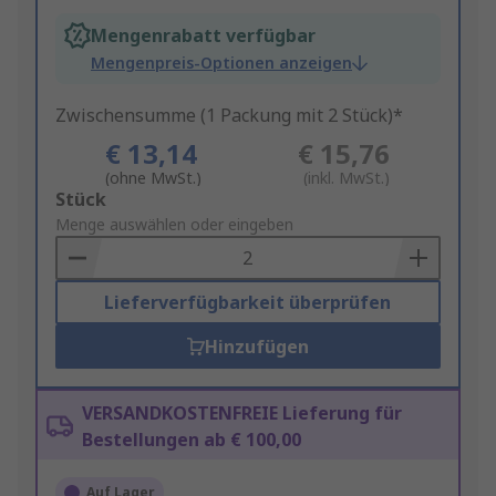
Mengenrabatt verfügbar
Mengenpreis-Optionen anzeigen
Zwischensumme (1 Packung mit 2 Stück)*
€ 13,14
€ 15,76
(ohne MwSt.)
(inkl. MwSt.)
Add
Stück
to
Menge auswählen oder eingeben
Basket
Lieferverfügbarkeit überprüfen
Hinzufügen
VERSANDKOSTENFREIE Lieferung für
Bestellungen ab € 100,00
Auf Lager