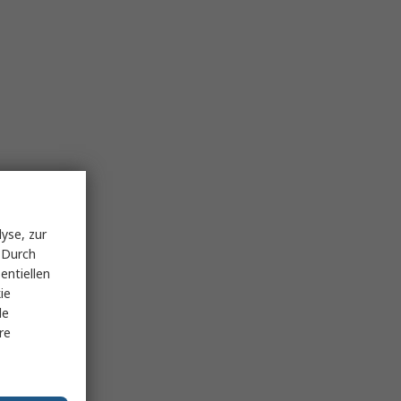
yse, zur
 Durch
entiellen
ie
le
re