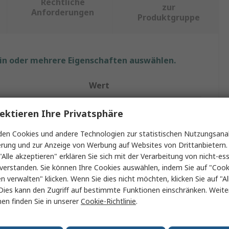
Rechtliche
zur
Anforderungen
Produktgruppe
ein oder mehrere Eigenschaften auswählen.
Wert
Kingston
ektieren Ihre Privatsphäre
rsteckplatzes
SODIMM
en Cookies und andere Technologien zur statistischen Nutzungsanal
erung und zur Anzeige von Werbung auf Websites von Drittanbietern.
Laptop
"Alle akzeptieren" erklären Sie sich mit der Verarbeitung von nicht-ess
verstanden. Sie können Ihre Cookies auswählen, indem Sie auf "Cook
8GB
en verwalten" klicken. Wenn Sie dies nicht möchten, klicken Sie auf "Al
Dies kann den Zugriff auf bestimmte Funktionen einschränken. Weite
RAM
en finden Sie in unserer
Cookie-Richtlinie
.
DDR5