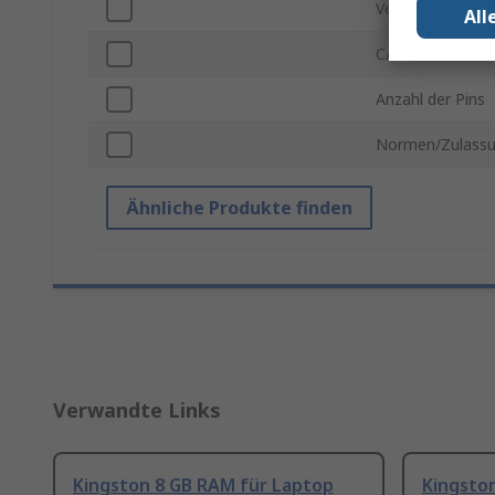
Versorgungsspa
All
CAS-Latenz
Anzahl der Pins
Normen/Zulass
Ähnliche Produkte finden
Verwandte Links
Kingston 8 GB RAM für Laptop
Kingsto