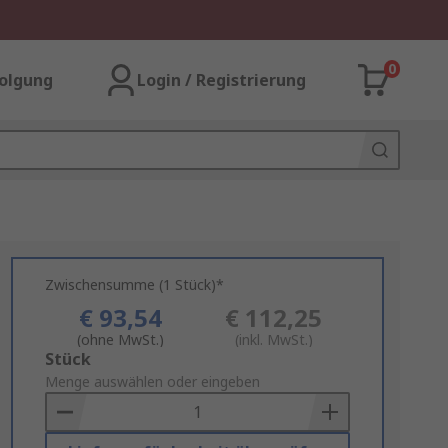
0
olgung
Login / Registrierung
Zwischensumme (1 Stück)*
€ 93,54
€ 112,25
(ohne MwSt.)
(inkl. MwSt.)
Add
Stück
to
Menge auswählen oder eingeben
Basket