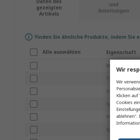
Daten des
und
gezeigten
Anleitungen
Artikels
Finden Sie ähnliche Produkte, indem Sie 
Alle auswählen
Eigenschaft
Marke
Wir resp
Typ des Speiche
Wir verwend
Personalisi
Desktop/Laptop
Klicken auf 
Cookies ein
Speicher Größe
Einstellung
ablehnen". 
Produkt Typ
Information
Speicherklasse