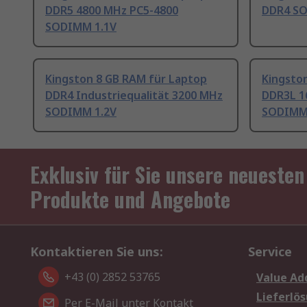
DDR5 4800 MHz PC5-4800
DDR4 SO
SODIMM 1.1V
Kingston 8 GB RAM für Laptop
Kingsto
DDR4 Industriequalität 3200 MHz
DDR3L 1
SODIMM 1.2V
SODIMM 1
Exklusiv für Sie unsere neuesten
Produkte und Angebote
Kontaktieren Sie uns:
Service
+43 (0) 2852 53765
Value Ad
Lieferlö
Per E-Mail unter Kontakt