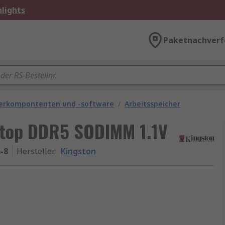
lights
Paketnachverf
rkompontenten und -software
/
Arbeitsspeicher
ptop DDR5 SODIMM 1.1V
-8
Hersteller
:
Kingston