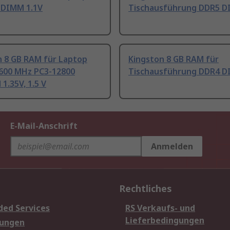
DIMM 1.1V
Tischausführung DDR5 D
n 8 GB RAM für Laptop
Kingston 8 GB RAM für
600 MHz PC3-12800
Tischausführung DDR4 D
.35V, 1.5 V
E-Mail-Anschrift
Anmelden
Rechtliches
ded Services
RS Verkaufs- und
Lieferbedingungen
sungen