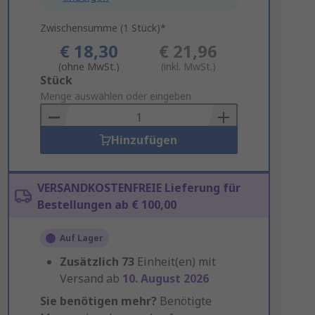
Zwischensumme (1 Stück)*
€ 18,30
€ 21,96
(ohne MwSt.)
(inkl. MwSt.)
Add
Stück
to
Menge auswählen oder eingeben
Basket
Hinzufügen
VERSANDKOSTENFREIE Lieferung für
Bestellungen ab € 100,00
Auf Lager
Zusätzlich
73
Einheit(en) mit
Versand ab
10. August 2026
Sie benötigen mehr?
Benötigte