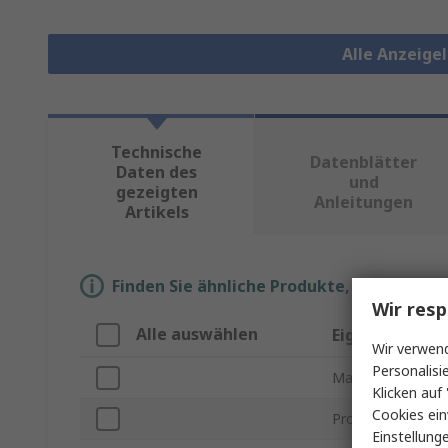
Alle Anzeig
Technische
Datenblätter
Daten des
und
gezeigten
Anleitungen
Artikels
Finden Sie ähnliche Produkte, indem Sie 
Wir resp
Alle auswählen
Eigenschaft
Wir verwend
Personalisi
Marke
Klicken auf 
Cookies ein
Produkt Typ
Einstellung