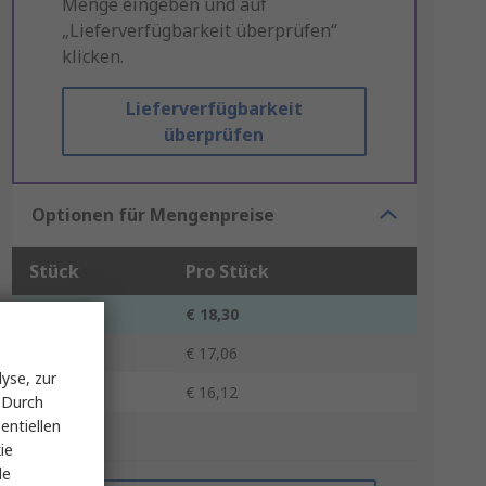
Menge eingeben und auf
„Lieferverfügbarkeit überprüfen“
klicken.
Lieferverfügbarkeit
überprüfen
Optionen für Mengenpreise
Stück
Pro Stück
1 - 24
€ 18,30
25 - 49
€ 17,06
yse, zur
50 +
€ 16,12
 Durch
entiellen
*Richtpreis
ie
le