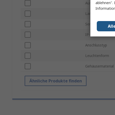
ablehnen". 
Ausschnitt-Durc
Information
Lampentyp
Serie
All
IP-Schutzart
Anschlusstyp
Leuchtenform
Gehäusematerial
Ähnliche Produkte finden