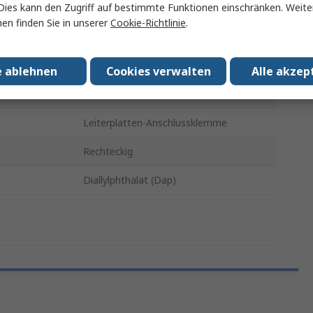
Dies kann den Zugriff auf bestimmte Funktionen einschränken. Weite
hmesser
16mm
en finden Sie in unserer
Cookie-Richtlinie
.
LED
31
e ablehnen
Cookies verwalten
Alle akzep
IP40
Leiterplatten-Anschlussklemme
Rechteckig
Diallylphthalat (Dap)