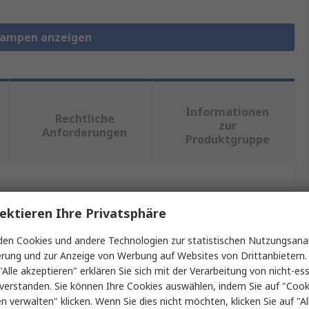
elampen anzeigen
Informationen
Rechtliche
zur
Anforderungen
Produktgruppe
ein oder mehrere Eigenschaften auswählen.
ektieren Ihre Privatsphäre
Wert
en Cookies und andere Technologien zur statistischen Nutzungsanal
erung und zur Anzeige von Werbung auf Websites von Drittanbietern.
EAO
"Alle akzeptieren" erklären Sie sich mit der Verarbeitung von nicht-ess
verstanden. Sie können Ihre Cookies auswählen, indem Sie auf "Cook
Anzeigelampe
en verwalten" klicken. Wenn Sie dies nicht möchten, klicken Sie auf "Al