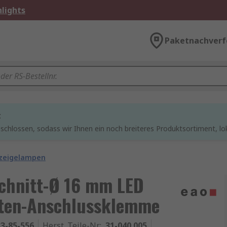
lights
Paketnachverf
t
chlossen, sodass wir Ihnen ein noch breiteres Produktsortiment, lo
zeigelampen
chnitt-Ø 16 mm LED
tten-Anschlussklemme
3-85-556
Herst. Teile-Nr.
:
31-040.005