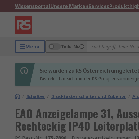
Wissensportal
Unsere Marken
Services
Produkthigh
Menü
Teile-Nr.
Sie wurden zu RS Österreich umgeleite
Distrelec hat sich mit der RS Group zusammenges
/
Schalter
/
Drucktastenschalter und Zubehör
/
An
EAO Anzeigelampe 31, Auss
Rechteckig IP40 Leiterpla
RS Best.-Nr.
:
175-7890
Distrelec-Artikelnummer
:
13