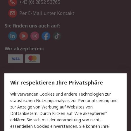
+43 (0) 2852 53765
Per E-Mail unter Kontakt
Sie finden uns auch auf:
Wir akzeptieren:
Service
Wir respektieren Ihre Privatsphäre
Value Added Services
Lieferlösungen
Wir verwenden Cookies und andere Technologien zur
Rücksendung/Entsorgung
Kontakt
statistischen Nutzungsanalyse, zur Personalisierung und
Hilfe
zur Anzeige von Werbung auf Websites von
Drittanbietern. Durch Klicken auf "Alle akzeptieren"
Rechtliches
erklären Sie sich mit der Verarbeitung von nicht-
essentiellen Cookies einverstanden. Sie können Ihre
RS Verkaufs- und
Datenschutz