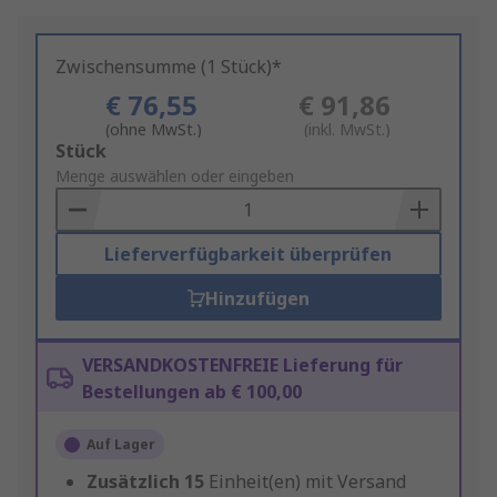
Zwischensumme (1 Stück)*
€ 76,55
€ 91,86
(ohne MwSt.)
(inkl. MwSt.)
Add
Stück
to
Menge auswählen oder eingeben
Basket
Lieferverfügbarkeit überprüfen
Hinzufügen
VERSANDKOSTENFREIE Lieferung für
Bestellungen ab € 100,00
Auf Lager
Zusätzlich
15
Einheit(en) mit Versand